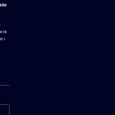
bile
o
e la
r i