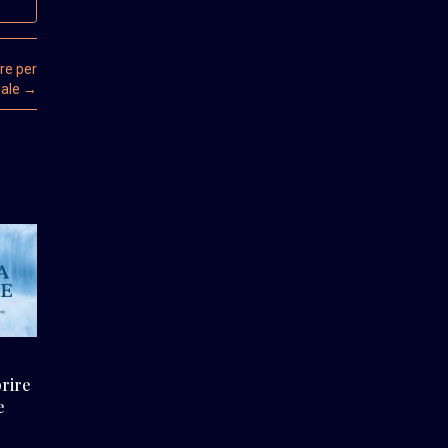
re per
nale
→
prire
e