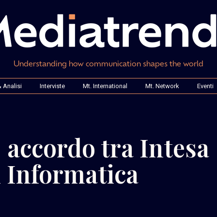
Understanding how communication shapes the world
 Analisi
Interviste
Mt. International
Mt. Network
Eventi
 accordo tra Intesa
 Informatica