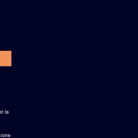
r la
zione