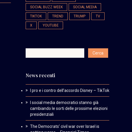
SOCIAL BUZZ WEEK
SOCIAL MEDIA
TIKTOK
TREND
TRUMP
TV
X
YOUTUBE
News recenti
I pro e i contro dell’accordo Disney – TikTok
I social media democratici stanno già
cambiando le sorti delle prossime elezioni
presidenziali
The Democrats’ civil war over Israel is