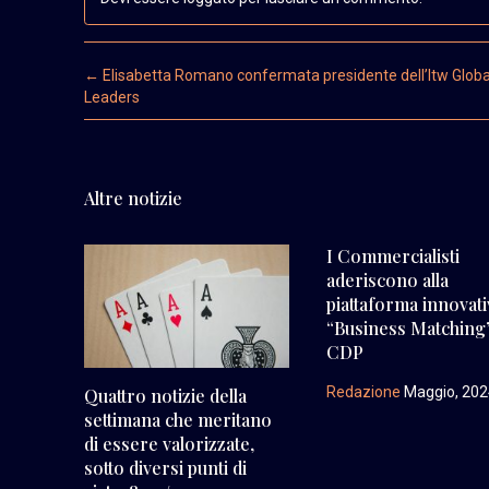
Post navigation
←
Elisabetta Romano confermata presidente dell’Itw Globa
Leaders
Altre notizie
I Commercialisti
aderiscono alla
piattaforma innovati
“Business Matching”
CDP
Redazione
Maggio, 20
Quattro notizie della
settimana che meritano
di essere valorizzate,
sotto diversi punti di