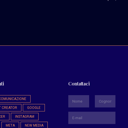
ti
Contattaci
*
COMUNICAZIONE
T CREATOR
GOOGLE
Nome
Cognome
CER
INSTAGRAM
META
NEW MEDIA