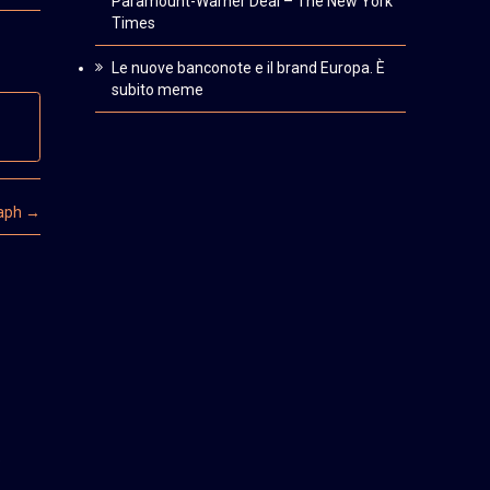
Paramount-Warner Deal – The New York
Times
Le nuove banconote e il brand Europa. È
subito meme
raph
→
5