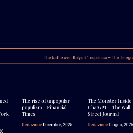
The battle over Italy’s €1 espresso – The Teleg
rned
The rise of unpopular
The Monster Inside
populism – Financial
ChatGPT – The Wall
York
Times
Street Journal
Redazione
Dicembre, 2025
Redazione
Giugno, 202
26