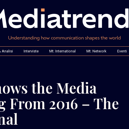
Understanding how communication shapes the world
 Analisi
Interviste
Mt. International
Mt. Network
Eventi
hows the Media
g From 2016 – The
nal