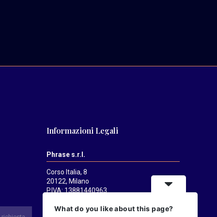
Informazioni Legali
Phrase s.r.l.
Corso Italia, 8
20122, Milano
P.IVA: 13881440963
Mediatrends
è una testata registrata
What do you like about this page?
presso il Tribunale di Milano il 21/07/2025.