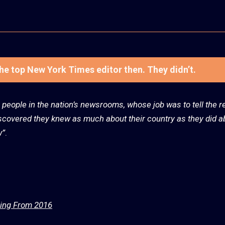
the top New York Times editor then. They didn’t.
e people in the nation’s newsrooms, whose job was to tell the r
scovered they knew as much about their country as they did a
w”
.
hing From 2016