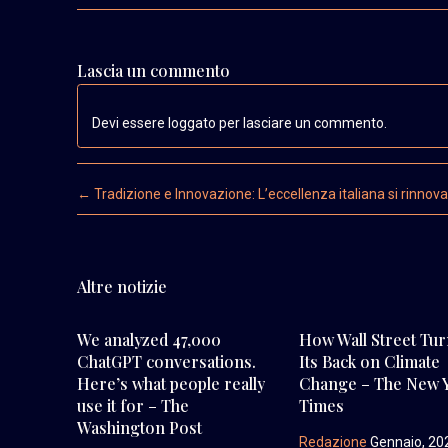
Lascia un commento
Devi essere loggato per lasciare un commento.
Post navigation
←
Tradizione e Innovazione: L’eccellenza italiana si rinnova
Altre notizie
We analyzed 47,000
How Wall Street Tu
ChatGPT conversations.
Its Back on Climate
Here’s what people really
Change – The New 
use it for – The
Times
Washington Post
Redazione
Gennaio, 20