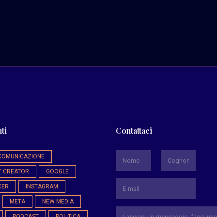
ti
Contattaci
*
COMUNICAZIONE
T CREATOR
GOOGLE
Nome
Cognome
CER
INSTAGRAM
META
NEW MEDIA
PODCAST
POLITICA