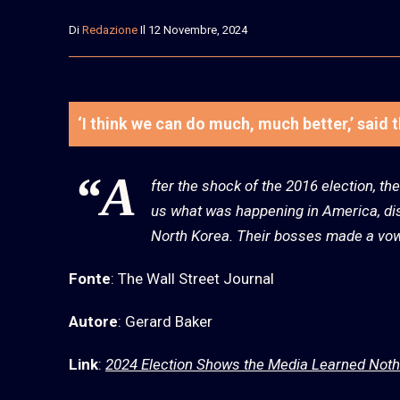
Di
Redazione
Il 12 Novembre, 2024
‘I think we can do much, much better,’ said 
“A
fter the shock of the 2016 election, th
us what was happening in America, di
North Korea. Their bosses made a vo
Fonte
: The Wall Street Journal
Autore
: Gerard Baker
Link
:
2024 Election Shows the Media Learned Not