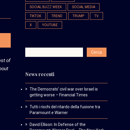
SOCIAL BUZZ WEEK
SOCIAL MEDIA
TIKTOK
TREND
TRUMP
TV
X
YOUTUBE
est of
bout
News recenti
The Democrats’ civil war over Israel is
getting worse – Financial Times
Tutti i rischi del ritardo della fusione tra
Paramount e Warner
David Ellison: In Defense of the