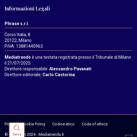
Informazioni Legali
Phrase s.r.l.
Corso Italia, 8
20122, Milano
P.IVA: 13881440963
Mediatrends
è una testata registrata presso il Tribunale di Milano
il 21/07/2025.
Direttore responsabile:
Alessandro Pavanati
Direttore editoriale:
Carlo Castorina
Privacy & Cookie Policy
Codice etico
Code of ethics
© Copyright 2024 - Mediatrends.it
Cerca