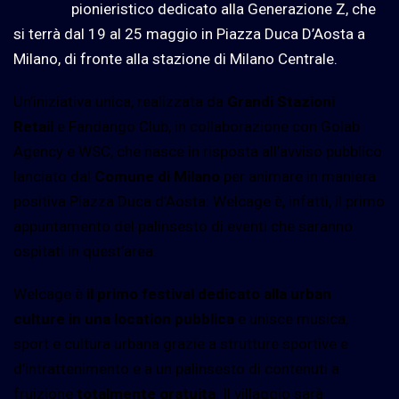
pionieristico dedicato alla Generazione Z, che
si terrà dal 19 al 25 maggio in Piazza Duca D’Aosta a
Milano, di fronte alla stazione di Milano Centrale.
Un’iniziativa unica,
realizzata da
Grandi Stazioni
Retail
e Fandango Club, in collaborazione con Golab
Agency e WSC, che nasce in risposta all’avviso pubblico
lanciato dal
Comune di Milano
per animare in maniera
positiva Piazza Duca d’Aosta: Welcage è, infatti, il primo
appuntamento del palinsesto di eventi che saranno
ospitati in quest’area.
Welcage è
il
primo festival dedicato alla urban
culture in una location pubblica
e unisce musica,
sport e cultura urbana grazie a strutture sportive e
d’intrattenimento e a un palinsesto di contenuti a
fruizione
totalmente gratuita
. Il villaggio sarà