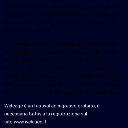
animato per una settimana da mattino a sera nelle sue
aree principali: un grande palcoscenico, un campo da
calcio da tre contro tre, un campetto da basket e una
galleria d’arte urbana.
Performance live, dj set, partite di calcio e basket,
interviste e live streaming
: il palinsesto del festival
mette il talento della Gen Z al centro. Welcage,
accessibile gratuitamente attraverso registrazione
online, riunisce per la prima volta a Milano più di 50 star
della scena pop e street, affermati ed emergenti, per un
programma di 7 giorni all’insegna dell’intrattenimento.
Welcage è un festival ad ingresso gratuito, è
necessaria tuttavia la registrazione sul
sito
www.welcage.i
t