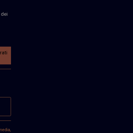
 dei
rati
 media,