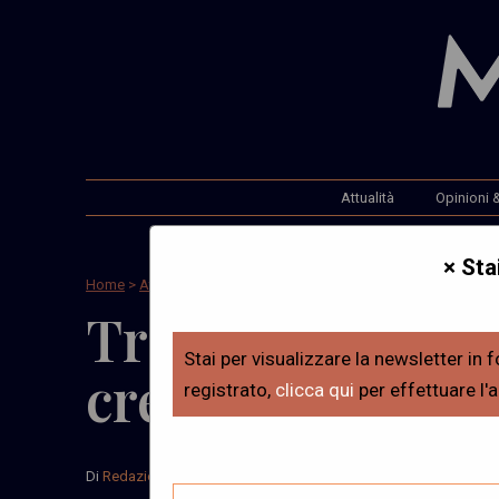
Attualità
Opinioni &
× Sta
Home
>
Attualità
Trends – TikTok
Stai per visualizzare la newsletter in f
creator
registrato,
clicca qui
per effettuare l'
Di
Redazione
Il 29 Maggio, 2026