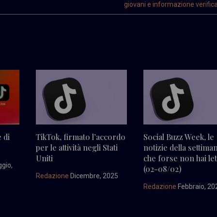
giovani e informazione verific
 di
TikTok, firmato l’accordo
Social Buzz Week, le
per le attività negli Stati
notizie della settima
Uniti
che forse non hai let
gio,
(02-08/02)
Redazione
Dicembre, 2025
Redazione
Febbraio, 20