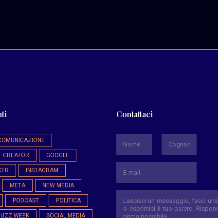
ti
Contattaci
*
COMUNICAZIONE
T CREATOR
GOOGLE
Nome
Cognome
CER
INSTAGRAM
META
NEW MEDIA
PODCAST
POLITICA
BUZZ WEEK
SOCIAL MEDIA