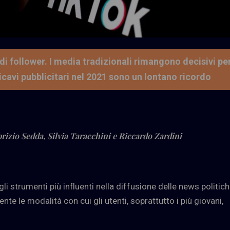
i follower. I media tradizionali rimangono decisivi pe
i ricavi pubblicitari nel 2021 sono un lontano ricordo
rizio Sedda, Silvia Taracchini e Riccardo Zardini
gli strumenti più influenti nella diffusione delle news politic
te le modalità con cui gli utenti, soprattutto i più giovani,