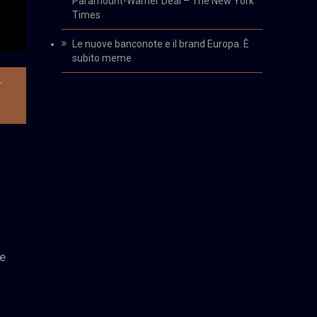
Paramount-Warner Deal – The New York
Times
Le nuove banconote e il brand Europa. È
subito meme
r
he