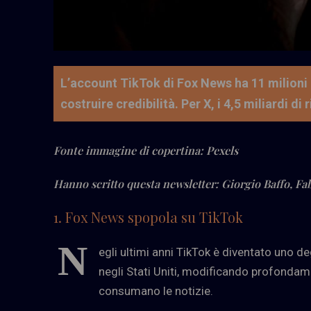
L’account TikTok di Fox News ha 11 milioni d
costruire credibilità. Per X, i 4,5 miliardi d
Fonte immagine di copertina: Pexels
Hanno scritto questa newsletter: Giorgio Baffo, Fab
1. Fox News spopola su TikTok
N
egli ultimi anni TikTok è diventato uno de
negli Stati Uniti, modificando profondamen
consumano le notizie.