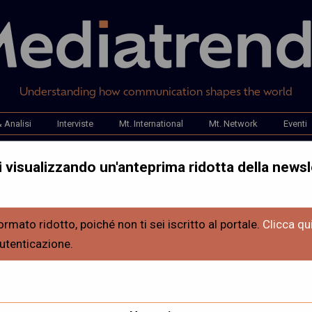
Understanding how communication shapes the world
 Analisi
Interviste
Mt. International
Mt. Network
Eventi
i visualizzando un'anteprima ridotta della newsl
 non è solo per
ormato ridotto, poiché non ti sei iscritto al portale.
Clicca qu
autenticazione.