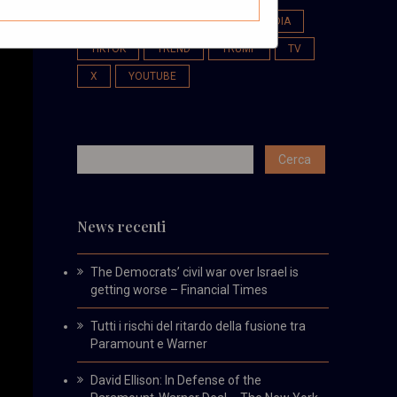
SOCIAL BUZZ WEEK
SOCIAL MEDIA
TIKTOK
TREND
TRUMP
TV
X
YOUTUBE
News recenti
The Democrats’ civil war over Israel is
getting worse – Financial Times
Tutti i rischi del ritardo della fusione tra
Paramount e Warner
David Ellison: In Defense of the