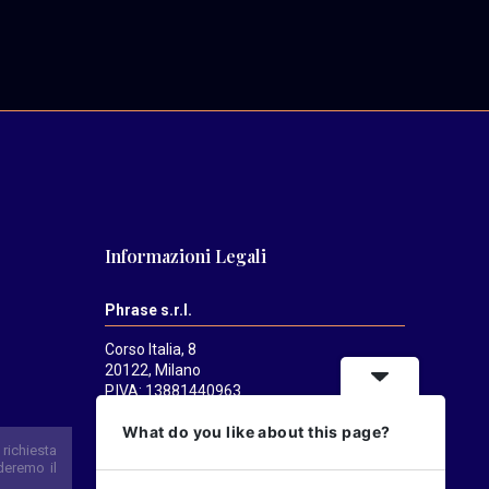
Informazioni Legali
Phrase s.r.l.
Corso Italia, 8
20122, Milano
P.IVA: 13881440963
Mediatrends
è una testata registrata
What do you like about this page?
presso il Tribunale di Milano il 21/07/2025.
Direttore responsabile:
Alessandro