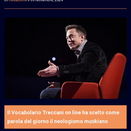
Il Vocabolario Treccani on line ha scelto come
parola del giorno il neologismo muskiano