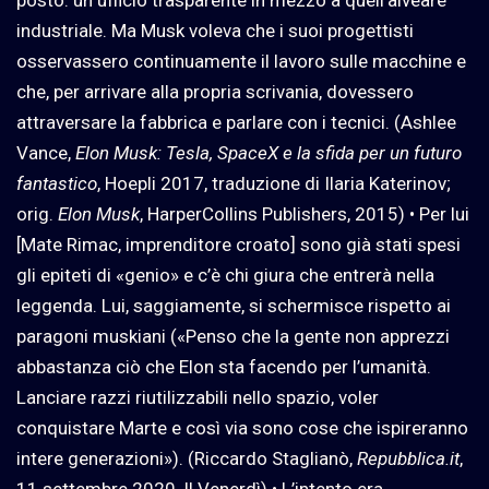
posto: un ufficio trasparente in mezzo a quell’alveare
industriale. Ma Musk voleva che i suoi progettisti
osservassero continuamente il lavoro sulle macchine e
che, per arrivare alla propria scrivania, dovessero
attraversare la fabbrica e parlare con i tecnici. (Ashlee
Vance,
Elon Musk: Tesla, SpaceX e la sfida per un futuro
fantastico
, Hoepli 2017, traduzione di Ilaria Katerinov;
orig.
Elon Musk
, HarperCollins Publishers, 2015) • Per lui
[Mate Rimac, imprenditore croato] sono già stati spesi
gli epiteti di «genio» e c’è chi giura che entrerà nella
leggenda. Lui, saggiamente, si schermisce rispetto ai
paragoni muskiani («Penso che la gente non apprezzi
abbastanza ciò che Elon sta facendo per l’umanità.
Lanciare razzi riutilizzabili nello spazio, voler
conquistare Marte e così via sono cose che ispireranno
intere generazioni»). (Riccardo Staglianò,
Repubblica.it
,