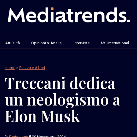
Attualità
Opinioni & Analisi
Interviste
Mt. International
Home
>
Piazza e Affari
Treccani dedica
un neologismo a
Elon Musk
Di
Redazione
Il 09 Novembre, 2024