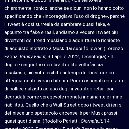
11 settembre 2020, Il Venerdì) • L’intento era
chiaramente ironico, anche se alcuni non lo hanno colto
specificando che «incoraggiava l’uso di droghe», perché
il tweet è così surreale da sembrare quasi fake, e
appunto tra fake e reali, andiamo a vedere i tweet più
divertenti del trend muskiano e addirittura le richieste
di acquisto inoltrate a Musk dai suoi follower. (Lorenzo
Farina,
Vanity Fair.it
, 30 aprile 2022, Tecnologia) • Il
duplice cinguettio sembra il solito voltafaccia
muskiano, più volte esibito ai tempi dell’ossimorico
atteggiamento verso i bitcoin. Prima osannati con tanto
di pollice rialzista ad uso degli investitori retail, poi
degradati come spregevole moneta inquinante e infine
riabilitati. Quello che a Wall Street dopo i tweet di ieri si
definisce uno spettacolo circense, è per Musk prassi
quasi quotidiana. (Rodolfo Parietti,
Giornale.it
, 14