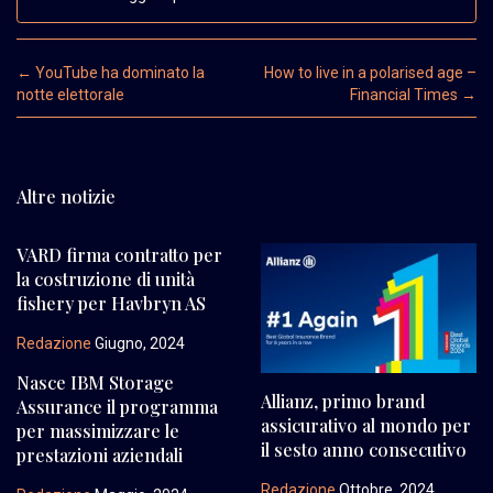
Post navigation
←
YouTube ha dominato la
How to live in a polarised age –
notte elettorale
Financial Times
→
Altre notizie
VARD firma contratto per
la costruzione di unità
fishery per Havbryn AS
Redazione
Giugno, 2024
Nasce IBM Storage
Allianz, primo brand
Assurance il programma
assicurativo al mondo per
per massimizzare le
il sesto anno consecutivo
prestazioni aziendali
Redazione
Ottobre, 2024