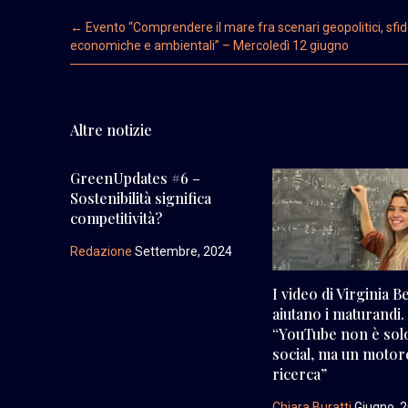
Post navigation
←
Evento “Comprendere il mare fra scenari geopolitici, sfi
economiche e ambientali” – Mercoledì 12 giugno
Altre notizie
GreenUpdates #6 –
Sostenibilità significa
competitività?
Redazione
Settembre, 2024
I video di Virginia B
aiutano i maturandi.
“YouTube non è sol
social, ma un motor
ricerca”
Chiara Buratti
Giugno, 