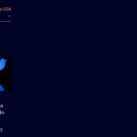
ni USA
→
na
to
25