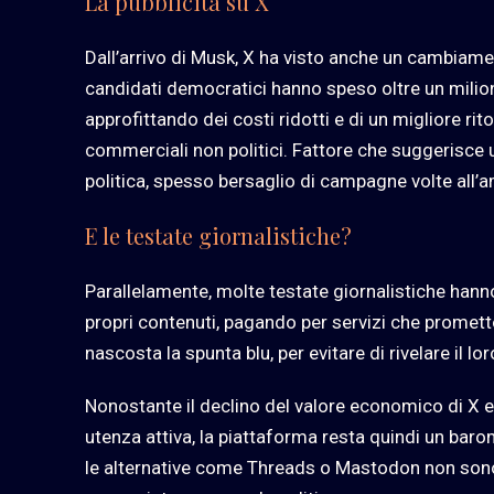
La pubblicità su X
Dall’arrivo di Musk, X ha visto anche un cambiame
candidati democratici hanno speso oltre un milione
approfittando dei costi ridotti e di un migliore rit
commerciali non politici. Fattore che suggerisce 
politica, spesso bersaglio di campagne volte all’a
E le testate giornalistiche?
Parallelamente, molte testate giornalistiche hanno
propri contenuti, pagando per servizi che promet
nascosta la spunta blu, per evitare di rivelare il l
Nonostante il declino del valore economico di X e 
utenza attiva, la piattaforma resta quindi un barom
le alternative come Threads o Mastodon non sono