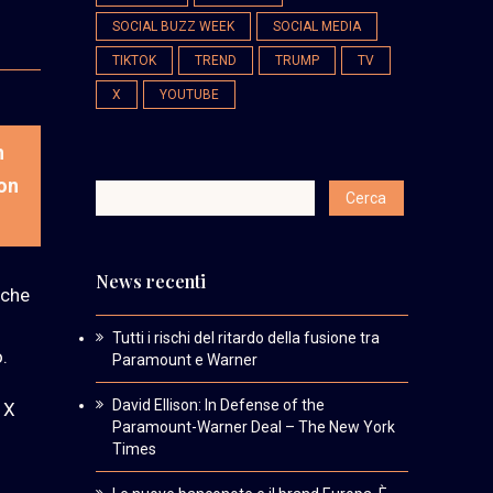
SOCIAL BUZZ WEEK
SOCIAL MEDIA
TIKTOK
TREND
TRUMP
TV
X
YOUTUBE
n
non
News recenti
iche
Tutti i rischi del ritardo della fusione tra
.
Paramount e Warner
David Ellison: In Defense of the
 X
Paramount-Warner Deal – The New York
Times