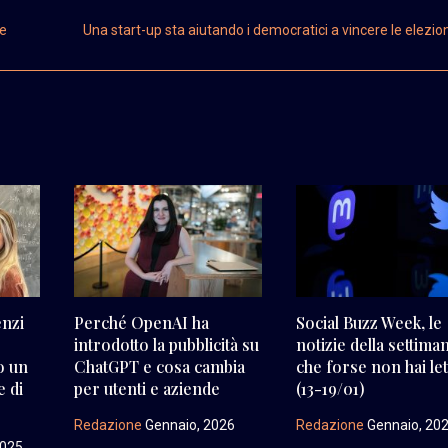
de
Una start-up sta aiutando i democratici a vincere le elezio
enzi
Perché OpenAI ha
Social Buzz Week, le
introdotto la pubblicità su
notizie della settima
o un
ChatGPT e cosa cambia
che forse non hai let
e di
per utenti e aziende
(13-19/01)
Redazione
Gennaio, 2026
Redazione
Gennaio, 20
2025