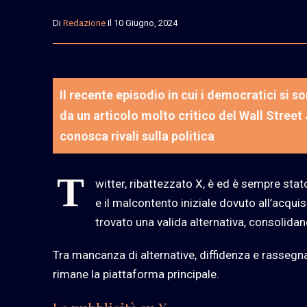
Di
Redazione
Il 10 Giugno, 2024
Il recente episodio in cui i democratici si s
da un articolo molto critico del Wall Stree
conosca rivali sulla politica
T
witter, ribattezzato X, è ed è sempre stat
e il malcontento iniziale dovuto all’acquisi
trovato una valida alternativa, consolidan
Tra mancanza di alternative, diffidenza e rassegna
rimane la piattaforma principale.