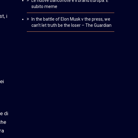
Le nuove banconote e il brand Europa. È
subito meme
t, i
In the battle of Elon Musk v the press, we
can’t let truth be the loser – The Guardian
ei
e di
che
ra