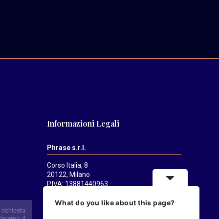
Informazioni Legali
Phrase s.r.l.
Corso Italia, 8
20122, Milano
P.IVA: 13881440963
Mediatrends
è una testata registrata
What do you like about this page?
presso il Tribunale di Milano il 21/07/2025.