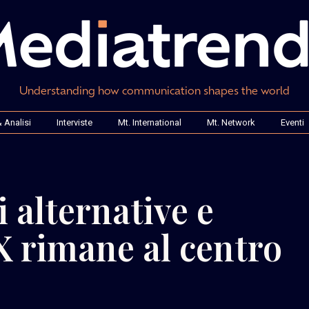
Understanding how communication shapes the world
 Analisi
Interviste
Mt. International
Mt. Network
Eventi
 alternative e
X rimane al centro