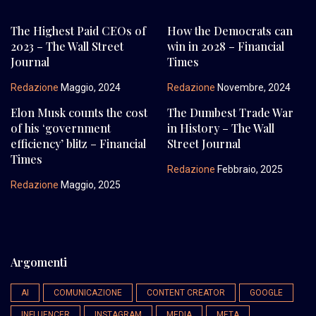
The Highest Paid CEOs of
How the Democrats can
2023 – The Wall Street
win in 2028 – Financial
Journal
Times
Redazione
Maggio, 2024
Redazione
Novembre, 2024
Elon Musk counts the cost
The Dumbest Trade War
of his ‘government
in History – The Wall
efficiency’ blitz – Financial
Street Journal
Times
Redazione
Febbraio, 2025
Redazione
Maggio, 2025
Argomenti
AI
COMUNICAZIONE
CONTENT CREATOR
GOOGLE
INFLUENCER
INSTAGRAM
MEDIA
META