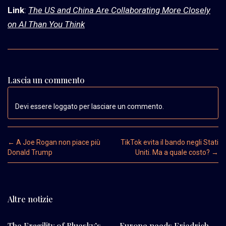
Link
:
The US and China Are Collaborating More Closely
on AI Than You Think
Lascia un commento
Devi essere loggato per lasciare un commento.
Post navigation
←
A Joe Rogan non piace più
TikTok evita il bando negli Stati
Donald Trump
Uniti. Ma a quale costo?
→
Altre notizie
The Fragility of Bluesky’s
Europe needs Friedrich