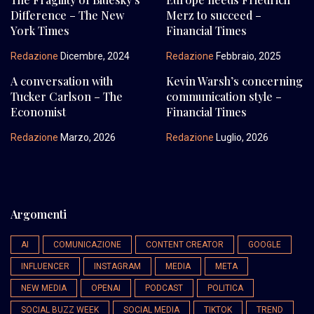
Difference – The New
Merz to succeed –
York Times
Financial Times
Redazione
Dicembre, 2024
Redazione
Febbraio, 2025
A conversation with
Kevin Warsh’s concerning
Tucker Carlson – The
communication style –
Economist
Financial Times
Redazione
Marzo, 2026
Redazione
Luglio, 2026
Argomenti
AI
COMUNICAZIONE
CONTENT CREATOR
GOOGLE
INFLUENCER
INSTAGRAM
MEDIA
META
NEW MEDIA
OPENAI
PODCAST
POLITICA
SOCIAL BUZZ WEEK
SOCIAL MEDIA
TIKTOK
TREND