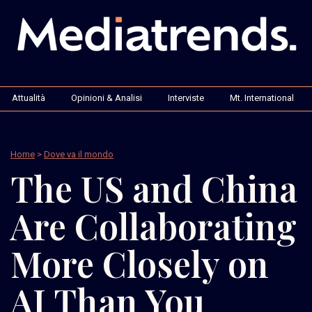
Attualità
Opinioni & Analisi
Interviste
Mt. International
Home
>
Dove va il mondo
The US and China
Are Collaborating
More Closely on
AI Than You