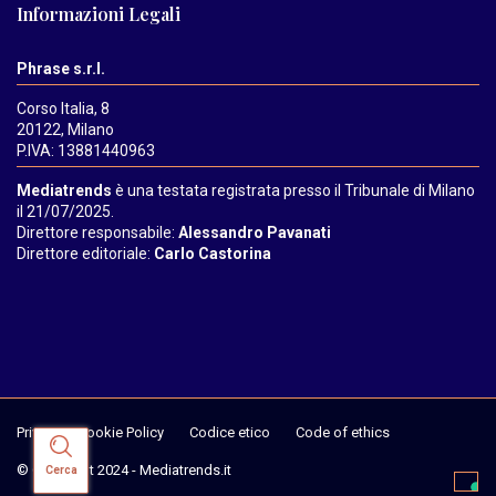
Informazioni Legali
Phrase s.r.l.
Corso Italia, 8
20122, Milano
P.IVA: 13881440963
Mediatrends
è una testata registrata presso il Tribunale di Milano
il 21/07/2025.
Direttore responsabile:
Alessandro Pavanati
Direttore editoriale:
Carlo Castorina
Privacy & Cookie Policy
Codice etico
Code of ethics
© Copyright 2024 - Mediatrends.it
Cerca