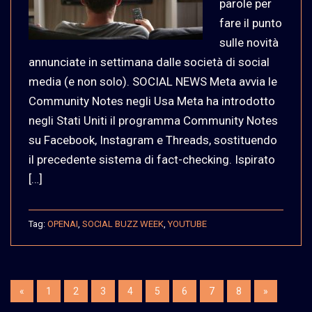
parole per
fare il punto
sulle novità
annunciate in settimana dalle società di social
media (e non solo). SOCIAL NEWS Meta avvia le
Community Notes negli Usa Meta ha introdotto
negli Stati Uniti il programma Community Notes
su Facebook, Instagram e Threads, sostituendo
il precedente sistema di fact-checking. Ispirato
[…]
Tag:
OPENAI
,
SOCIAL BUZZ WEEK
,
YOUTUBE
«
1
2
3
4
5
6
7
8
»