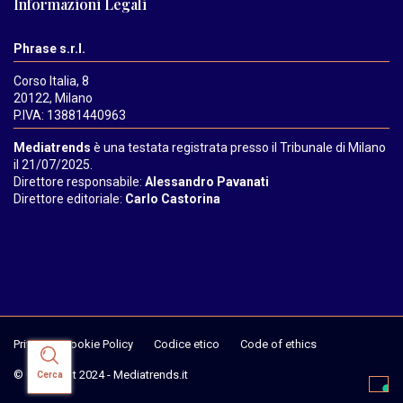
Informazioni Legali
Phrase s.r.l.
Corso Italia, 8
20122, Milano
P.IVA: 13881440963
Mediatrends
è una testata registrata presso il Tribunale di Milano
il 21/07/2025.
Direttore responsabile:
Alessandro Pavanati
Direttore editoriale:
Carlo Castorina
Privacy & Cookie Policy
Codice etico
Code of ethics
© Copyright 2024 - Mediatrends.it
Cerca