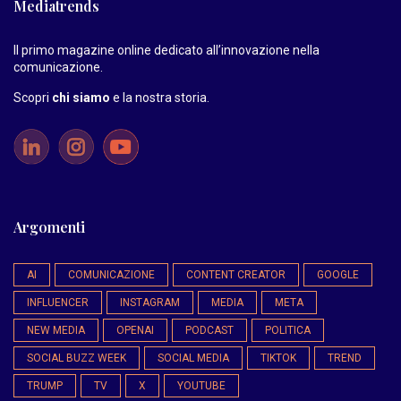
Mediatrends
Il primo magazine online dedicato all’innovazione nella
comunicazione.
Scopri
chi siamo
e la nostra storia
.
Argomenti
AI
COMUNICAZIONE
CONTENT CREATOR
GOOGLE
INFLUENCER
INSTAGRAM
MEDIA
META
NEW MEDIA
OPENAI
PODCAST
POLITICA
SOCIAL BUZZ WEEK
SOCIAL MEDIA
TIKTOK
TREND
TRUMP
TV
X
YOUTUBE