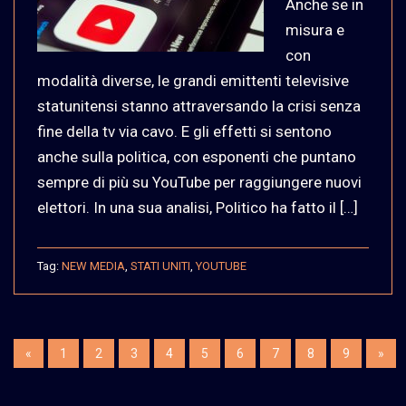
Anche se in
misura e
con
modalità diverse, le grandi emittenti televisive
statunitensi stanno attraversando la crisi senza
fine della tv via cavo. E gli effetti si sentono
anche sulla politica, con esponenti che puntano
sempre di più su YouTube per raggiungere nuovi
elettori. In una sua analisi, Politico ha fatto il […]
Tag:
NEW MEDIA
,
STATI UNITI
,
YOUTUBE
«
1
2
3
4
5
6
7
8
9
»