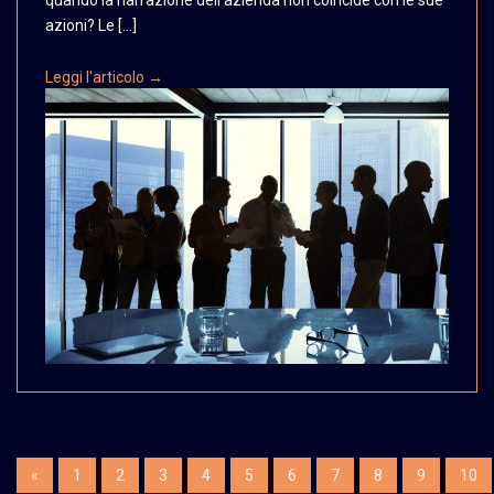
azioni? Le […]
Leggi l'articolo →
«
1
2
3
4
5
6
7
8
9
10