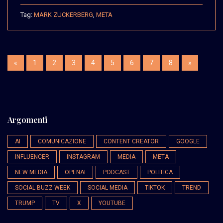
Tag:
MARK ZUCKERBERG
,
META
«
1
2
3
4
5
6
7
8
»
Argomenti
AI
COMUNICAZIONE
CONTENT CREATOR
GOOGLE
INFLUENCER
INSTAGRAM
MEDIA
META
NEW MEDIA
OPENAI
PODCAST
POLITICA
SOCIAL BUZZ WEEK
SOCIAL MEDIA
TIKTOK
TREND
TRUMP
TV
X
YOUTUBE