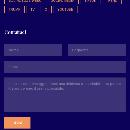
SOCIAL BUZZ WEEK
SOCIAL MEDIA
TIKTOK
TREND
TRUMP
TV
X
YOUTUBE
Contattaci
*
Nome
Cognome
Invia