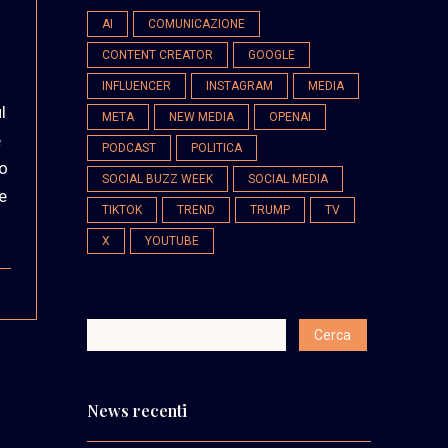
AI
COMUNICAZIONE
CONTENT CREATOR
GOOGLE
INFLUENCER
INSTAGRAM
MEDIA
l
META
NEW MEDIA
OPENAI
e
PODCAST
POLITICA
to
SOCIAL BUZZ WEEK
SOCIAL MEDIA
e
TIKTOK
TREND
TRUMP
TV
X
YOUTUBE
News recenti