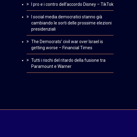
I pro e i contro dell’accordo Disney – TikTok
I social media democratici stanno già
cambiando le sorti delle prossime elezioni
presidenziali
The Democrats’ civil war over Israel is
getting worse – Financial Times
Tutti i rischi del ritardo della fusione tra
Paramount e Warner