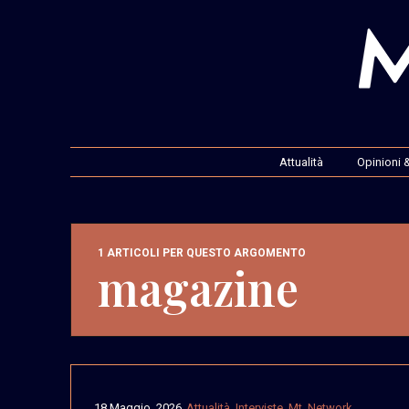
Attualità
Opinioni &
1 ARTICOLI PER QUESTO ARGOMENTO
magazine
18 Maggio, 2026
Attualità
,
Interviste
,
Mt. Network