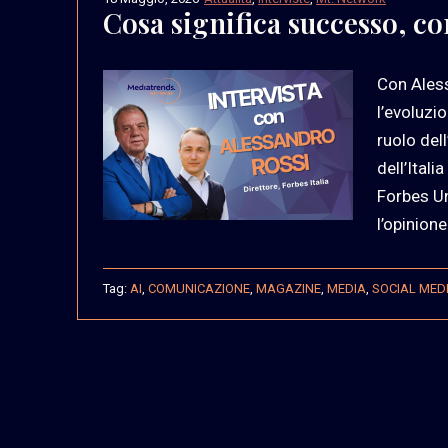
Cosa significa successo, c
Con Aless
l’evoluzi
ruolo del
dell’Ital
Forbes Un
l’opinion
Tag:
AI
,
COMUNICAZIONE
,
MAGAZINE
,
MEDIA
,
SOCIAL MED