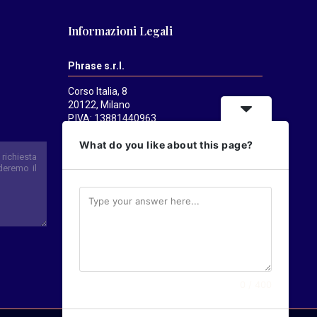
Informazioni Legali
Phrase s.r.l.
Corso Italia, 8
20122, Milano
P.IVA: 13881440963
Mediatrends
è una testata registrata
What do you like about this page?
presso il Tribunale di Milano il 21/07/2025.
Direttore responsabile:
Alessandro
Pavanati
Direttore editoriale:
Carlo Castorina
0 / 400