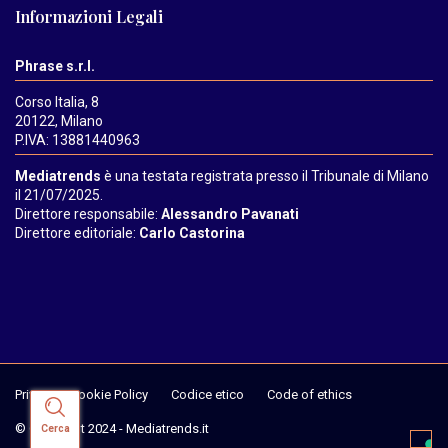
Informazioni Legali
Phrase s.r.l.
Corso Italia, 8
20122, Milano
P.IVA: 13881440963
Mediatrends
è una testata registrata presso il Tribunale di Milano
il 21/07/2025.
Direttore responsabile:
Alessandro Pavanati
Direttore editoriale:
Carlo Castorina
Privacy & Cookie Policy
Codice etico
Code of ethics
© Copyright 2024 - Mediatrends.it
Cerca