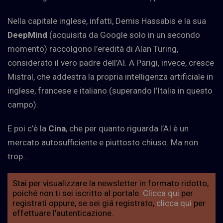
Nella capitale inglese, infatti, Demis Hassabis e la sua
DeepMind
(acquisita da Google solo in un secondo
momento) raccolgono l’eredità di Alan Turing,
considerato il vero padre dell’AI. A Parigi, invece, cresce
Mistral, che addestra la propria intelligenza artificiale in
inglese, francese e italiano (superando l’Italia in questo
campo).
E poi c’è la
Cina
, che per quanto riguarda l’AI è un
mercato autosufficiente e piuttosto chiuso. Ma non
trop...
Stai per visualizzare la newsletter in formato ridotto,
poiché non ti sei iscritto al portale.
Clicca qui
per
registrati oppure, se sei giá registrato,
clicca qui
per
effettuare l'autenticazione.