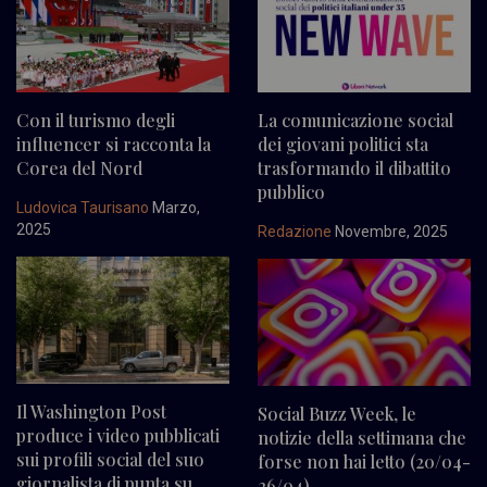
Con il turismo degli
La comunicazione social
influencer si racconta la
dei giovani politici sta
Corea del Nord
trasformando il dibattito
pubblico
Ludovica Taurisano
Marzo,
2025
Redazione
Novembre, 2025
Il Washington Post
Social Buzz Week, le
produce i video pubblicati
notizie della settimana che
sui profili social del suo
forse non hai letto (20/04-
giornalista di punta su
26/04)