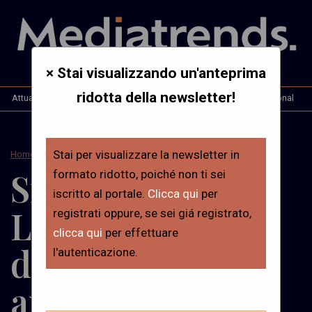
× Stai visualizzando un'anteprima
ridotta della newsletter!
Attualità
Opinioni & Analisi
Interviste
Mt. International
Stai per visualizzare la newsletter in
Home
>
Attualità
Sin(A)ps(I) #4 –
formato ridotto, poiché non ti sei
iscritto al portale.
Clicca qui
per
La geopolitica
registrati oppure, se sei giá registrato,
clicca qui
per effettuare
dell’intelligenza
l'autenticazione.
artificiale