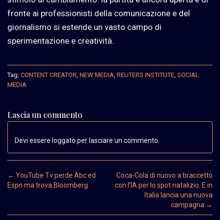
fronte ai professionisti della comunicazione e del
giornalismo si estende un vasto campo di
sperimentazione e creatività.
Tag:
CONTENT CREATOR
,
NEW MEDIA
,
REUTERS INSTITUTE
,
SOCIAL
MEDIA
Lascia un commento
Devi essere loggato per lasciare un commento.
Post navigation
←
YouTube Tv perde Abc ed
Coca-Cola di nuovo a braccetto
Espn ma trova Bloomberg
con l’IA per lo spot natalizio. E in
Italia lancia una nuova
campagna
→