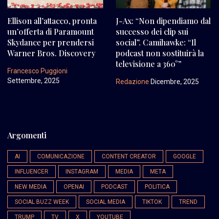
Ellison all’attacco, pronta
J-Ax: “Non dipendiamo dal
un’offerta di Paramount
successo dei clip sui
Skydance per prendersi
social”. Camihawke: “Il
Warner Bros. Discovery
podcast non sostituirà la
televisione a 360°”
Francesco Puggioni
Settembre, 2025
Redazione
Dicembre, 2025
Argomenti
AI
COMUNICAZIONE
CONTENT CREATOR
GOOGLE
INFLUENCER
INSTAGRAM
MEDIA
META
NEW MEDIA
OPENAI
PODCAST
POLITICA
SOCIAL BUZZ WEEK
SOCIAL MEDIA
TIKTOK
TREND
TRUMP
TV
X
YOUTUBE