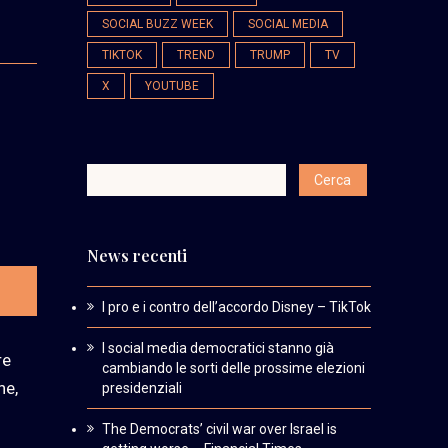
SOCIAL BUZZ WEEK
SOCIAL MEDIA
TIKTOK
TREND
TRUMP
TV
X
YOUTUBE
News recenti
I pro e i contro dell’accordo Disney – TikTok
I social media democratici stanno già
re
cambiando le sorti delle prossime elezioni
ne,
presidenziali
The Democrats’ civil war over Israel is