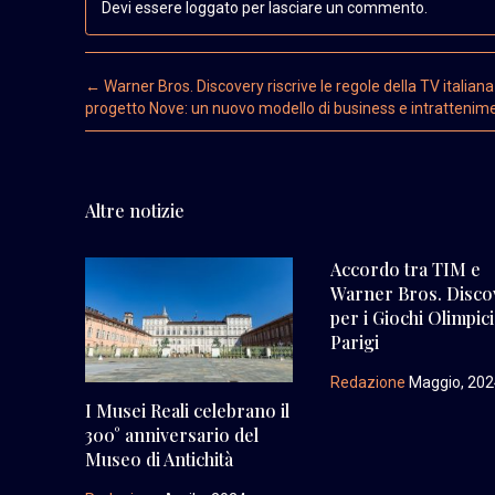
Devi essere loggato per lasciare un commento.
Post navigation
←
Warner Bros. Discovery riscrive le regole della TV italiana 
progetto Nove: un nuovo modello di business e intrattenim
Altre notizie
Accordo tra TIM e
Warner Bros. Disco
per i Giochi Olimpici
Parigi
Redazione
Maggio, 20
I Musei Reali celebrano il
300° anniversario del
Museo di Antichità