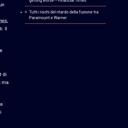
getting worse – Financial Times
 un
Tutti i rischi del ritardo della fusione tra
Paramount e Warner
imes
,
. Il
 e
t di
ss ma
ha
i