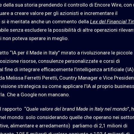
 della sua storia prendendo il controllo di Encore Wire, con
uare a creare valore per gli azionisti e incrementare il
 si è meritata anche un commento della
Lex del Financial T
ile senza escludere la possibilità di altre operazioni rilevanti
 non poteva sperare in meglio.
o “IA per il Made in Italy” mirato a rivoluzionare le piccole
osizione risorse, consulenze personalizzate e corsi di
al fine di integrare efficacemente l’intelligenza artificiale (IA)
 da Melissa Ferretti Peretti, Country Manager e Vice Presiden
a visione strategica su come applicare l’IA al proprio busine
rla. Che a Google non mancano.
l rapporto “
Quale valore del brand Made in Italy nel mondo
”, 
 nel mondo: solo considerando quelle che operano nei settor
tive, alimentare e arredamento) parliamo di 2,1 milioni di
turato, 105,5 miliardi di valore aggiunto e 193,4 miliardi di