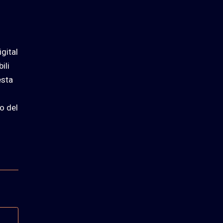
igital
ili
esta
o del