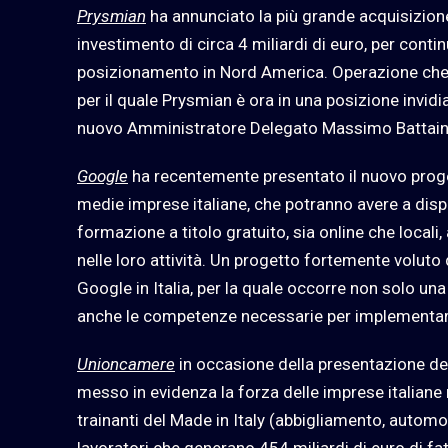
Prysmian
ha annunciato la più grande acquisizione
investimento di circa 4 miliardi di euro, per contin
posizionamento in Nord America. Operazione che
per il quale Prysmian è ora in una posizione invidiab
nuovo Amministratore Delegato Massimo Battaini
Google
ha recentemente presentato il nuovo progett
medie imprese italiane, che potranno avere a disp
formazione a titolo gratuito, sia online che locali, 
nelle loro attività. Un progetto fortemente voluto
Google in Italia, per la quale occorre non solo un
anche le competenze necessarie per implementa
Unioncamere
in occasione della presentazione de
messo in evidenza la forza delle imprese italiane
trainanti del Made in Italy (abbigliamento, automo
lavoratori che generano 454 miliardi di euro di fat