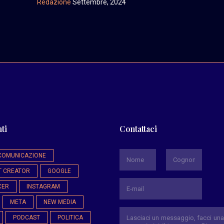
Redazione
Settembre, 2024
ti
Contattaci
*
COMUNICAZIONE
T CREATOR
GOOGLE
Nome
Cognome
CER
INSTAGRAM
META
NEW MEDIA
PODCAST
POLITICA