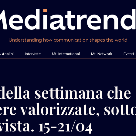
Understanding how communication shapes the world
 Analisi
Interviste
Mt. International
Mt. Network
Eventi
della settimana che
re valorizzate, sott
vista. 15-21/04