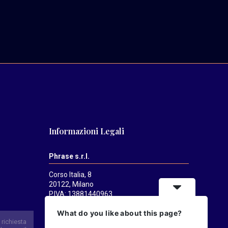
Informazioni Legali
Phrase s.r.l.
Corso Italia, 8
20122, Milano
P.IVA: 13881440963
Mediatrends
è una testata registrata
What do you like about this page?
presso il Tribunale di Milano il 21/07/2025.