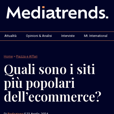
Attualità
Opinioni & Analisi
Interviste
Mt. International
Home
>
Piazza e Affari
Quali sono i siti
più popolari
dell’ecommerce?
Di
Redazione
Il 22 Aprile, 2024