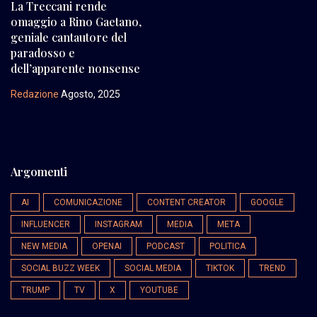
La Treccani rende
omaggio a Rino Gaetano,
geniale cantautore del
paradosso e
dell’apparente nonsense
Redazione
Agosto, 2025
Argomenti
AI
COMUNICAZIONE
CONTENT CREATOR
GOOGLE
INFLUENCER
INSTAGRAM
MEDIA
META
NEW MEDIA
OPENAI
PODCAST
POLITICA
SOCIAL BUZZ WEEK
SOCIAL MEDIA
TIKTOK
TREND
TRUMP
TV
X
YOUTUBE