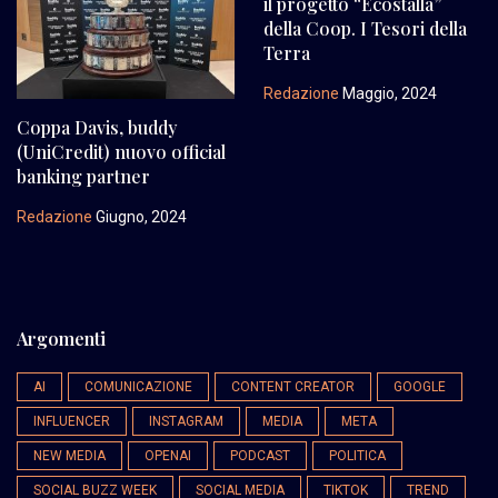
il progetto “Ecostalla”
della Coop. I Tesori della
Terra
Redazione
Maggio, 2024
Coppa Davis, buddy
(UniCredit) nuovo official
banking partner
Redazione
Giugno, 2024
Argomenti
AI
COMUNICAZIONE
CONTENT CREATOR
GOOGLE
INFLUENCER
INSTAGRAM
MEDIA
META
NEW MEDIA
OPENAI
PODCAST
POLITICA
SOCIAL BUZZ WEEK
SOCIAL MEDIA
TIKTOK
TREND