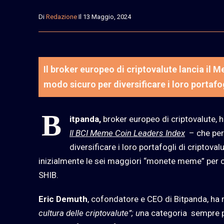
Di
Redazione
Il 13 Maggio, 2024
Il broker europeo di criptovalute lancia il M
modo sicuro per diversificare i loro portafog
B
itpanda,
broker europeo di criptovalute, h
Il BCI Meme Coin Leaders Index
– che perm
diversificare i loro portafogli di criptoval
inizialmente le sei maggiori “monete meme” per c
SHIB.
Eric Demuth
, cofondatore e CEO di Bitpanda, ha
cultura delle criptovalute”; u
na categoria
sempre pi