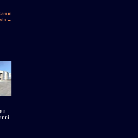
cani in
esta
→
ppo
 anni