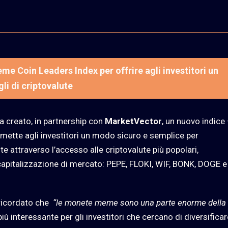
eme Coin Leaders Index per offrire agli investitori un
li di criptovalute
a creato, in partnership con
MarketVector
, un nuovo indice
ette agli investitori un modo sicuro e semplice per
ute attraverso l’accesso alle criptovalute più popolari,
apitalizzazione di mercato: PEPE, FLOKI, WIF, BONK, DOGE e
 ricordato che
“le monete meme sono una parte enorme della
ù interessante per gli investitori che cercano di diversificar