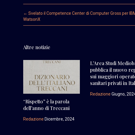
Post navigation
←
Svelato il Competence Center di Computer Gross per IB
WatsonX
Altre notizie
L’Area Studi Medio
pubblica il nuovo re
sui maggiori operat
sanitari privati in Ita
Redazione
Giugno, 202
“Rispetto” è la parola
dell’anno di Treccani
Redazione
Dicembre, 2024