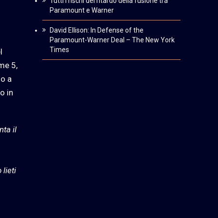
Tutti i rischi del ritardo della fusione tra
Paramount e Warner
David Ellison: In Defense of the
Paramount-Warner Deal – The New York
Times
l
me 5,
so a
o in
ta il
lieti