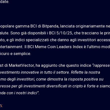
idate.
popolare gamma BCI di Bitpanda, lanciata originariamente ne
ute. Sono già disponibili i BCI 5/10/25, che tracciano le pri
o, e gli indici specializzati che danno agli investitori acces
ntertainment. Il BCI Meme Coin Leaders Index è l’ultimo mod
sicuro e semplice.
ist di MarketVector, ha aggiunto
che questo indice
“rappresen
estimento innovative in tutto il settore. Riflette la nostra
smo degli investitori, come dimostra la risposta positiva su
esse per gli investimenti diversificati in cripto è forte e siamo 
a con i nostri indici”.
x