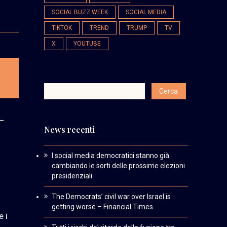
SOCIAL BUZZ WEEK
SOCIAL MEDIA
TIKTOK
TREND
TRUMP
TV
X
YOUTUBE
 –
News recenti
I social media democratici stanno già
cambiando le sorti delle prossime elezioni
presidenziali
The Democrats’ civil war over Israel is
getting worse – Financial Times
e i