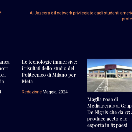
M
Al Jazeera è il network privilegiato dagli studenti ameri
prot
banca
Le tecnologie immersive:
port
i risultati dello studio del
ori
Politecnico di Milano per
lia
Meta
4
Redazione
Maggio, 2024
Maglia rosa di
Mediatrends al Gru
De Nigris che da 135
produce aceto e lo
esporta in 85 paesi