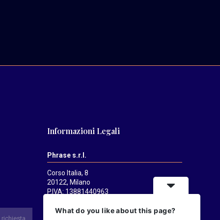
Informazioni Legali
Phrase s.r.l.
Corso Italia, 8
20122, Milano
P.IVA: 13881440963
Mediatrends
è una testata registrata
What do you like about this page?
presso il Tribunale di Milano il 21/07/2025.