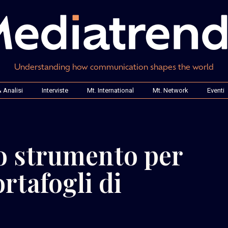
Understanding how communication shapes the world
 Analisi
Interviste
Mt. International
Mt. Network
Eventi
o strumento per
ortafogli di