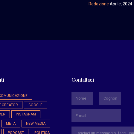
Redazione
Aprile, 2024
ti
Contattaci
*
COMUNICAZIONE
T CREATOR
GOOGLE
Nome
Cognome
CER
INSTAGRAM
META
NEW MEDIA
PODCAST
POLITICA