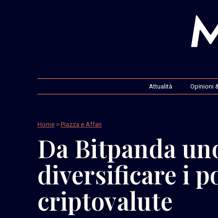
Attualità
Opinioni &
Home
>
Piazza e Affari
Da Bitpanda un
diversificare i p
criptovalute