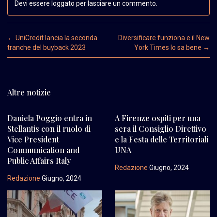
Devi essere loggato per lasciare un commento.
Post navigation
←
UniCredit lancia la seconda
Diversificare funziona e il New
tranche del buyback 2023
York Times lo sa bene
→
Altre notizie
Daniela Poggio entra in
A Firenze ospiti per una
Stellantis con il ruolo di
sera il Consiglio Direttivo
Vice President
e la Festa delle Territoriali
Communication and
UNA
Public Affairs Italy
Redazione
Giugno, 2024
Redazione
Giugno, 2024