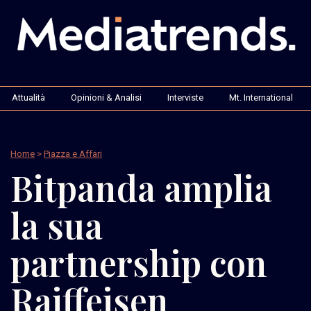
Attualità
Opinioni & Analisi
Interviste
Mt. International
Home
>
Piazza e Affari
Bitpanda amplia
la sua
partnership con
Raiffeisen