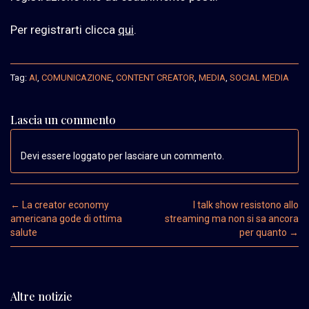
Per registrarti clicca
qui
.
Tag:
AI
,
COMUNICAZIONE
,
CONTENT CREATOR
,
MEDIA
,
SOCIAL MEDIA
Lascia un commento
Devi essere loggato per lasciare un commento.
Post navigation
←
La creator economy
I talk show resistono allo
americana gode di ottima
streaming ma non si sa ancora
salute
per quanto
→
Altre notizie