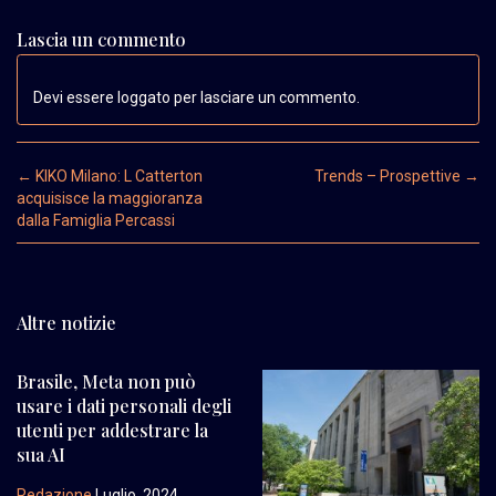
Lascia un commento
Devi essere loggato per lasciare un commento.
Post navigation
←
KIKO Milano: L Catterton
Trends – Prospettive
→
acquisisce la maggioranza
dalla Famiglia Percassi
Altre notizie
Brasile, Meta non può
usare i dati personali degli
utenti per addestrare la
sua AI
Redazione
Luglio, 2024