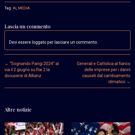
Tag:
AI
,
MEDIA
Lascia un commento
Devi essere loggato per lasciare un commento.
Post navigation
←
“Sognando Parigi 2024” al
Generali e Cattolica al fianco
via il 2 giugno su Rai 2 la
delle imprese per i danni
docuserie di Allianz
causati dal cambiamento
climatico
→
Altre notizie