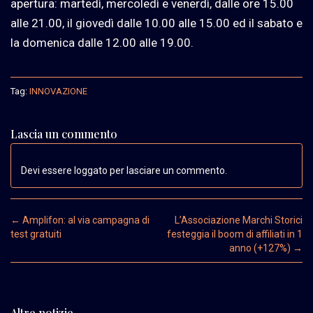
apertura: martedì, mercoledì e venerdì, dalle ore 15.00
alle 21.00, il giovedì dalle 10.00 alle 15.00 ed il sabato e
la domenica dalle 12.00 alle 19.00.
Tag:
INNOVAZIONE
Lascia un commento
Devi essere loggato per lasciare un commento.
Post navigation
←
Amplifon: al via campagna di
L’Associazione Marchi Storici
test gratuiti
festeggia il boom di affiliati in 1
anno (+127%)
→
Altre notizie