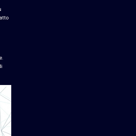
ù
atto
e.
di