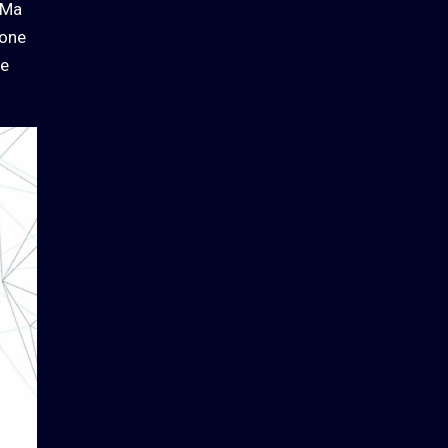
 Ma
ione
re