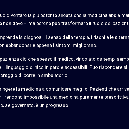
 può diventare la più potente alleata che la medicina abbia ma
e non deve – ma perché può trasformare il ruolo del pazient
ende la diagnosi, il senso della terapia, i rischi e le alterna
a non abbandonarle appena i sintomi migliorano.
n pazienza ciò che spesso il medico, vincolato da tempi semp
il linguaggio clinico in parole accessibili. Può rispondere all
raggio di porre in ambulatorio.
ringere la medicina a comunicare meglio. Pazienti che arriv
ni, rendono impossibile una medicina puramente prescrittiva
to, se governato, è un progresso.