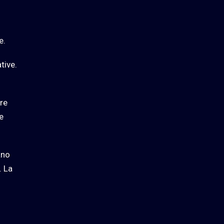
i
e.
tive.
re
e
ano
. La