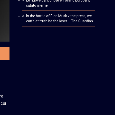
Le nuove banconote e il brand Europa. È
subito meme
In the battle of Elon Musk v the press, we
can’t let truth be the loser – The Guardian
ra
 cui