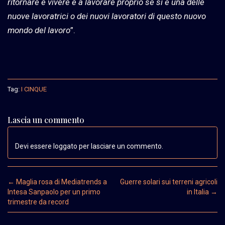
ritornare e vivere e a lavorare proprio se si è una delle
nuove lavoratrici o dei nuovi lavoratori di questo nuovo
mondo del lavoro
”.
Tag:
I CINQUE
Lascia un commento
Devi essere loggato per lasciare un commento.
Post navigation
←
Maglia rosa di Mediatrends a
Guerre solari sui terreni agricoli
Intesa Sanpaolo per un primo
in Italia
→
trimestre da record