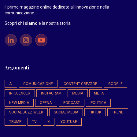
Il primo magazine online dedicato all’innovazione nella
comunicazione.
Scopri
chi siamo
e la nostra storia
.
Argomenti
AI
COMUNICAZIONE
CONTENT CREATOR
GOOGLE
INFLUENCER
INSTAGRAM
MEDIA
META
NEW MEDIA
OPENAI
PODCAST
POLITICA
SOCIAL BUZZ WEEK
SOCIAL MEDIA
TIKTOK
TREND
TRUMP
TV
X
YOUTUBE