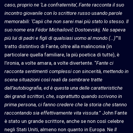
caso, proprio ne ‘La confraternita’, Fante racconta il suo
incontro giovanile con lo scrittore russo usando parole
memorabili: ‘Capii che non sarei mai più stato lo stesso. Il
suo nome era Fëdor Michailovič Dostoevskij. Ne sapeva
più lui di padri e figli di qualsiasi uomo al mondo (…)
‘”Il
tratto distintivo di Fante, oltre alla malinconia (in
particolare quella familiare, la più poetica di tutte), è
l’ironia, a volte amara, a volte divertente. “
Fante ci
racconta sentimenti complessi con sincerità, mettendo in
scena situazioni così reali da sembrare tratte
dall’autobiografia, ed è questa una delle caratteristiche
dei grandi scrittori, che, soprattutto quando scrivono in
prima persona, ci fanno credere che la storia che stanno
raccontando sia effettivamente vita vissuta
.” John Fante
è stato un grande scrittore, anche se non così celebre
negli Stati Uniti, almeno non quanto in Europa. Ne
Il