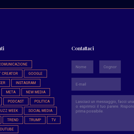
ti
Contattaci
*
COMUNICAZIONE
T CREATOR
GOOGLE
Nome
Cognome
CER
INSTAGRAM
META
NEW MEDIA
PODCAST
POLITICA
BUZZ WEEK
SOCIAL MEDIA
TREND
TRUMP
TV
OUTUBE