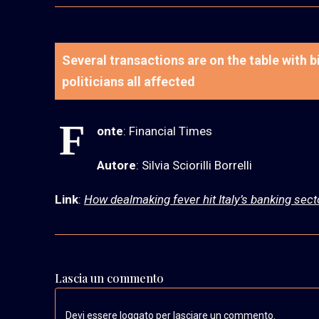
Several transactions are on the table with 
politicians all affected
F
onte
: Financial Times
Autore
: Silvia Sciorilli Borrelli
Link
:
How dealmaking fever hit Italy’s banking sect
Lascia un commento
Devi essere loggato per lasciare un commento.