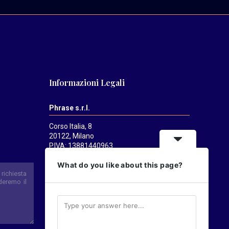
Informazioni Legali
Phrase s.r.l.
Corso Italia, 8
20122, Milano
P.IVA: 13881440963
Mediatrends
è una testata registrata
What do you like about this page?
presso il Tribunale di Milano il 21/07/2025.
Direttore responsabile:
Alessandro
Pavanati
Direttore editoriale:
Carlo Castorina