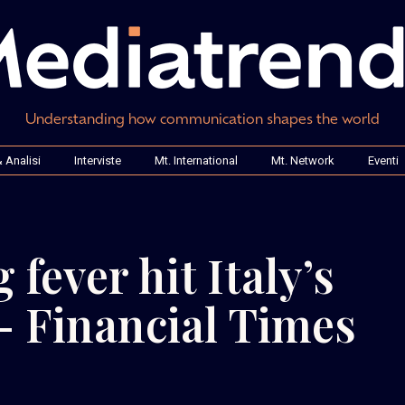
Understanding how communication shapes the world
 Analisi
Interviste
Mt. International
Mt. Network
Eventi
ever hit Italy’s
– Financial Times