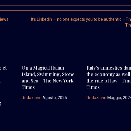
views
It’s LinkedIn — no one expects you to be authentic – Fin
Ti
e et
On a Magical Italian
Italy’s amnesties d
Island, Swimming, Stone
the economy as well
a
and Sea – The New York
the rule of law – Fin
e
Times
Times
Redazione
Agosto, 2025
Redazione
Maggio, 202
5