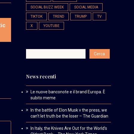
SOCIAL BUZZ WEEK
SOCIAL MEDIA
TIKTOK
TREND
TRUMP
TV
tic
X
YOUTUBE
News recenti
Le nuove banconote e il brand Europa. È
subito meme
In the battle of Elon Musk v the press, we
can’t let truth be the loser – The Guardian
In Italy, the Knives Are Out for the World’s