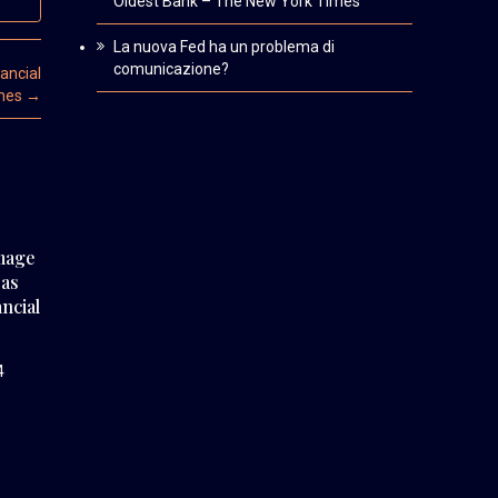
Oldest Bank – The New York Times
La nuova Fed ha un problema di
comunicazione?
ancial
mes
→
amage
 as
ancial
4