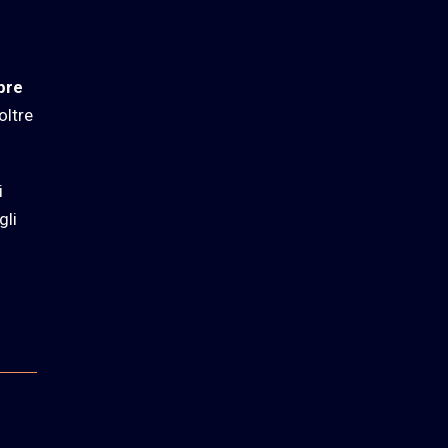
pre
oltre
i
gli