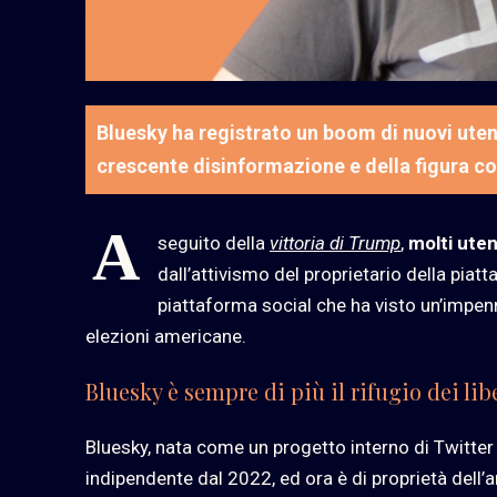
Bluesky ha registrato un boom di nuovi utent
crescente disinformazione e della figura c
A
seguito della
vittoria di Trump
,
molti uten
dall’attivismo del proprietario della piat
piattaforma social che ha visto un’impenn
elezioni americane.
Bluesky è sempre di più il rifugio dei lib
Bluesky, nata come un progetto interno di Twitter 
indipendente dal 2022, ed ora è di proprietà dell