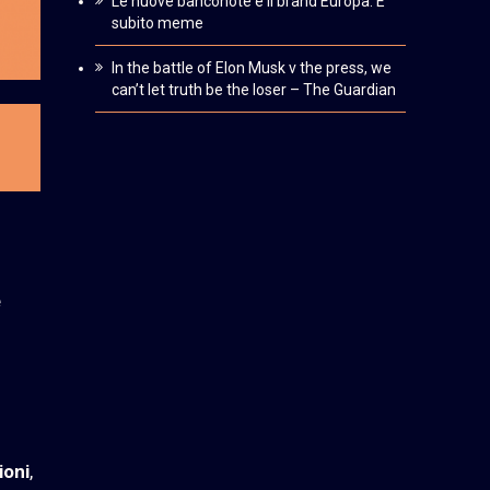
Le nuove banconote e il brand Europa. È
subito meme
In the battle of Elon Musk v the press, we
can’t let truth be the loser – The Guardian
e
ioni
,