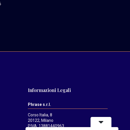
6
Informazioni Legali
Phrase s.r.l.
Corso Italia, 8
20122, Milano
P.IVA: 13881440963