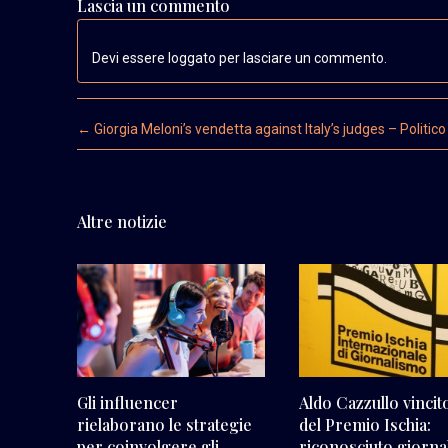
Lascia un commento
Devi essere loggato per lasciare un commento.
Post navigation
←
Giorgia Meloni’s vendetta against Italy’s judges – Politico
Altre notizie
Gli influencer
Aldo Cazzullo vincit
rielaborano le strategie
del Premio Ischia:
per coinvolgere gli
riconosciuto giornal