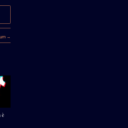
seum
→
 è