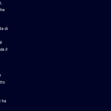
,
che
ta di
di
da lì
n
tto.
t ha