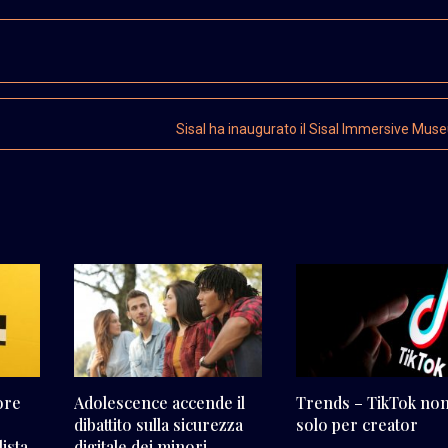
Sisal ha inaugurato il Sisal Immersive Mu
ore
Adolescence accende il
Trends – TikTok non
dibattito sulla sicurezza
solo per creator
ista
digitale dei minori