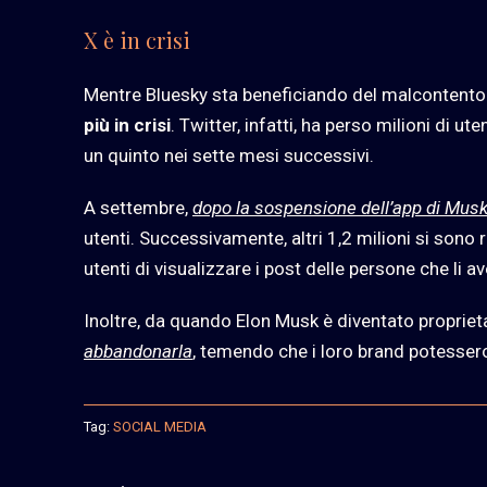
X è in crisi
Mentre Bluesky sta beneficiando del malcontento v
più in crisi
. Twitter, infatti, ha perso milioni di ute
un quinto nei sette mesi successivi.
A settembre,
dopo la sospensione dell’app di Musk 
utenti. Successivamente, altri 1,2 milioni si son
utenti di visualizzare i post delle persone che li a
Inoltre, da quando Elon Musk è diventato propriet
abbandonarla
, temendo che i loro brand potessero
Tag:
SOCIAL MEDIA