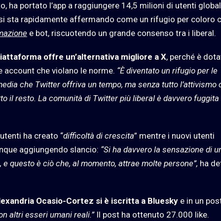
 ha portato l’app a raggiungere 14,5 milioni di utenti globali
a si sta rapidamente affermando come un rifugio per coloro 
mazione
e bot, riscuotendo un grande consenso tra i liberal.
piattaforma offre un’alternativa migliore a X
, perché è dota
e account che violano le norme.
“È diventato un rifugio per le
edia che Twitter offriva un tempo, ma senza tutto l’attivismo 
to il resto. La comunità di Twitter più liberal è davvero fuggita 
utenti ha creato “
difficoltà di crescita
” mentre i nuovi utenti
unque aggiungendo slancio:
“Si ha davvero la sensazione di u
di, e questo è ciò che, al momento, attrae molte persone”,
ha de
exandria Ocasio-Cortez si è iscritta a Bluesky
e in un pos
on altri esseri umani reali.”
Il post ha ottenuto 27.000 like.