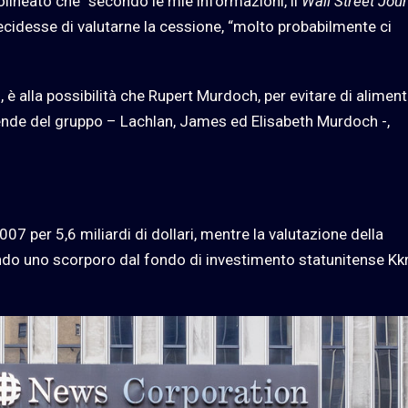
tolineato che “secondo le mie informazioni, il
Wall Street Jou
ecidesse di valutarne la cessione, “molto probabilmente ci
s
, è alla possibilità che Rupert Murdoch, per evitare di alimen
 aziende del gruppo – Lachlan, James ed Elisabeth Murdoch -,
7 per 5,6 miliardi di dollari, mentre la valutazione della
ndo uno scorporo dal fondo di investimento statunitense Kkr