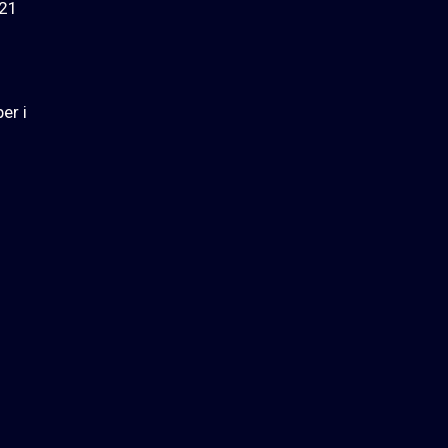
 21
er i