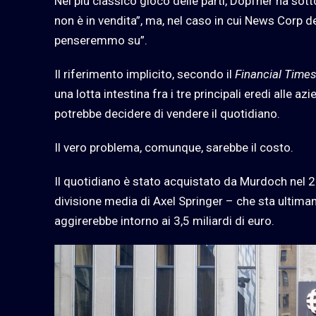
Nel più classico gioco delle parti, Döpfner ha sot
non è in vendita”, ma, nel caso in cui News Corp d
penseremmo su”.
Il riferimento implicito, secondo il
Financial Time
una lotta intestina fra i tre principali eredi alle
potrebbe decidere di vendere il quotidiano.
Il vero problema, comunque, sarebbe il costo.
Il quotidiano è stato acquistato da Murdoch nel 200
divisione media di Axel Springer – che sta ultima
aggirerebbe intorno ai 3,5 miliardi di euro.