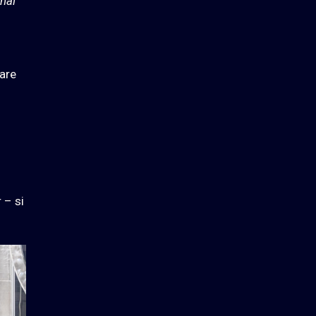
rnal
tare
 – si