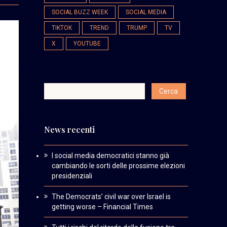
SOCIAL BUZZ WEEK
SOCIAL MEDIA
TIKTOK
TREND
TRUMP
TV
X
YOUTUBE
News recenti
I social media democratici stanno già
cambiando le sorti delle prossime elezioni
presidenziali
The Democrats’ civil war over Israel is
getting worse – Financial Times