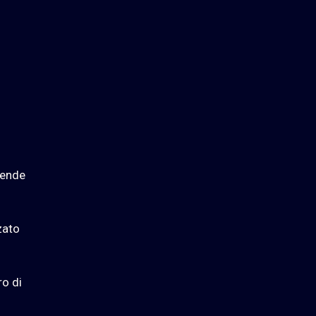
iende
zato
ro di