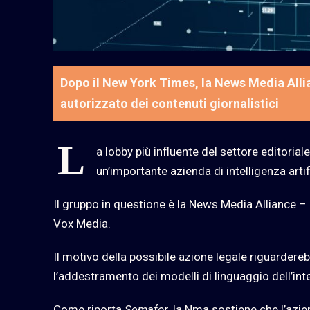
Dopo il New York Times, la News Media Allia
autorizzato dei contenuti giornalistici
L
a lobby più influente del settore editori
un’importante azienda di intelligenza arti
Il gruppo in questione è la News Media Alliance – 
Vox Media.
Il motivo della possibile azione legale riguardereb
l’addestramento dei modelli di linguaggio dell’intel
Come riporta
Semafor
, la Nma sostiene che l’azi