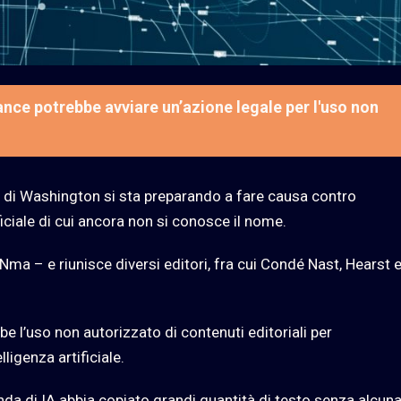
nce potrebbe avviare un’azione legale per l'uso non
ale di Washington si sta preparando a fare causa contro
ficiale di cui ancora non si conosce il nome.
Nma – e riunisce diversi editori, fra cui Condé Nast, Hearst e
be l’uso non autorizzato di contenuti editoriali per
ligenza artificiale.
enda di IA abbia copiato grandi quantità di testo senza alcun