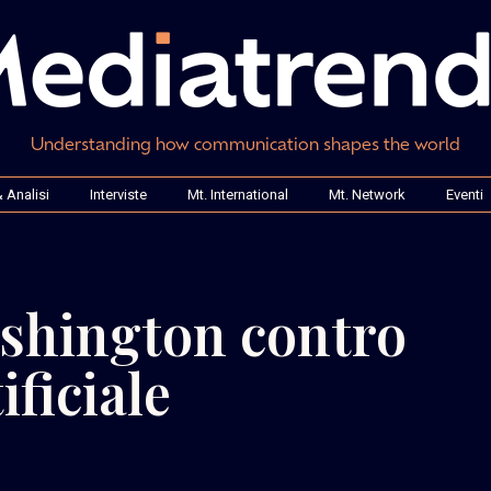
Understanding how communication shapes the world
 Analisi
Interviste
Mt. International
Mt. Network
Eventi
ashington contro
ificiale