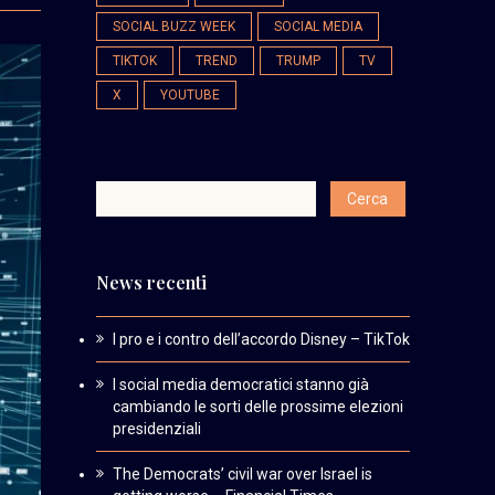
SOCIAL BUZZ WEEK
SOCIAL MEDIA
TIKTOK
TREND
TRUMP
TV
X
YOUTUBE
News recenti
I pro e i contro dell’accordo Disney – TikTok
I social media democratici stanno già
cambiando le sorti delle prossime elezioni
presidenziali
The Democrats’ civil war over Israel is