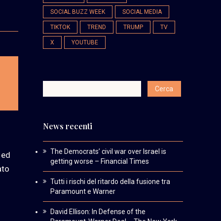
SOCIAL BUZZ WEEK
SOCIAL MEDIA
TIKTOK
TREND
TRUMP
TV
X
YOUTUBE
News recenti
The Democrats’ civil war over Israel is
ed
getting worse – Financial Times
ato
Tutti i rischi del ritardo della fusione tra
Paramount e Warner
David Ellison: In Defense of the