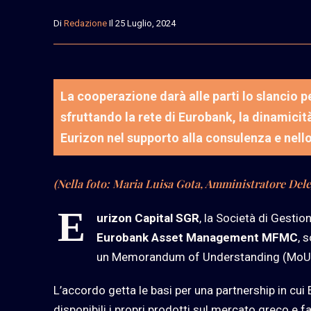
Di
Redazione
Il 25 Luglio, 2024
La cooperazione darà alle parti lo slancio pe
sfruttando la rete di Eurobank, la dinamici
Eurizon nel supporto alla consulenza e nello
(Nella foto: Maria Luisa Gota, Amministratore Del
E
urizon Capital SGR
, la Società di Gesti
Eurobank Asset Management MFMC
, 
un Memorandum of Understanding (MoU
L’accordo getta le basi per una partnership in cui 
disponibili i propri prodotti sul mercato greco e f