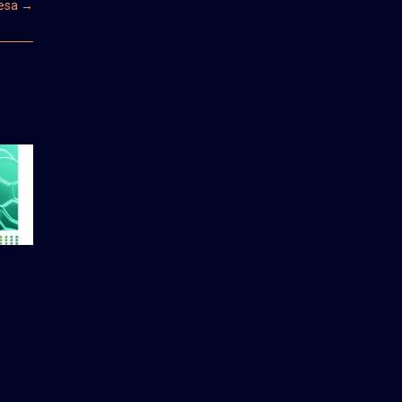
cesa
→