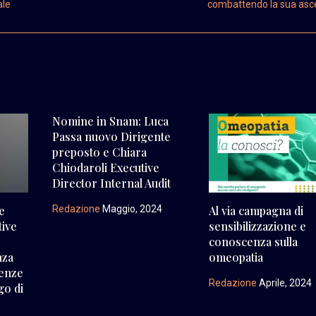
ale
combattendo la sua as
Nomine in Snam: Luca
Passa nuovo Dirigente
preposto e Chiara
Chiodaroli Executive
Director Internal Audit
Redazione
Maggio, 2024
le
Al via campagna di
tive
sensibilizzazione e
conoscenza sulla
nza
omeopatia
lenze
Redazione
Aprile, 2024
go di