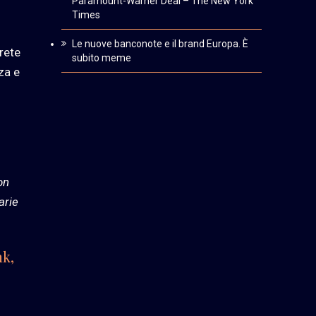
Paramount-Warner Deal – The New York
Times
Le nuove banconote e il brand Europa. È
 rete
subito meme
za e
on
arie
nk,