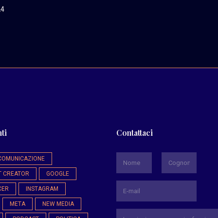
24
ti
Contattaci
*
COMUNICAZIONE
T CREATOR
GOOGLE
Nome
Cognome
CER
INSTAGRAM
META
NEW MEDIA