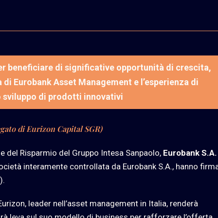
r beneficiare di significative opportunità di crescita,
tà di Eurobank Asset Management e l’esperienza di
 sviluppo di prodotti innovativi
egato di Eurizon Capital SGR)
one del Risparmio del Gruppo Intesa Sanpaolo,
Eurobank S.A.
società interamente controllata da Eurobank S.A., hanno firm
).
Eurizon, leader nell’asset management in Italia, renderà
arà leva sul suo modello di business per rafforzare l’offerta