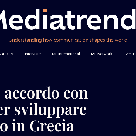
Understanding how communication shapes the world
 Analisi
Interviste
Mt. International
Mt. Network
Eventi
: accordo con
r sviluppare
o in Grecia