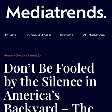
Attualità
Opinioni & Analisi
Interviste
Mt. International
Home
>
Dove va il mondo
Don’t Be Fooled
by the Silence in
America’s
Backyard – The