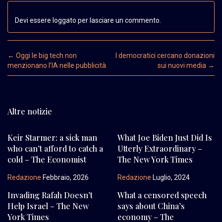
Devi essere loggato per lasciare un commento.
Post navigation
←
Oggi le big tech non
I democratici cercano donazioni
menzionano l’IA nelle pubblicità
sui nuovi media
→
Altre notizie
Keir Starmer: a sick man
What Joe Biden Just Did Is
who can’t afford to catch a
Utterly Extraordinary –
cold – The Economist
The New York Times
Redazione
Febbraio, 2026
Redazione
Luglio, 2024
Invading Rafah Doesn’t
What a censored speech
Help Israel – The New
says about China’s
York Times
economy – The