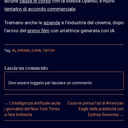
alcune
cause in corso
con la stessa OpenAI, e nuovi
tentativi di accordo commerciale
.
Tremano anche le
aziende
e l’industria del cinema, dopo
l’arrivo del
primo film
con un’attrice generata con IA.
Tag:
AI
,
OPENAI
,
SORA
,
TIKTOK
Lascia un commento
Devi essere loggato per lasciare un commento.
Post navigation
←
L’intelligenza artificiale aiuta
Cosa ne pensa l’ad di American
i giornalisti del New York Times
Eagle delle pubblicità con
a fare inchiesta
Sydney Sweeney
→