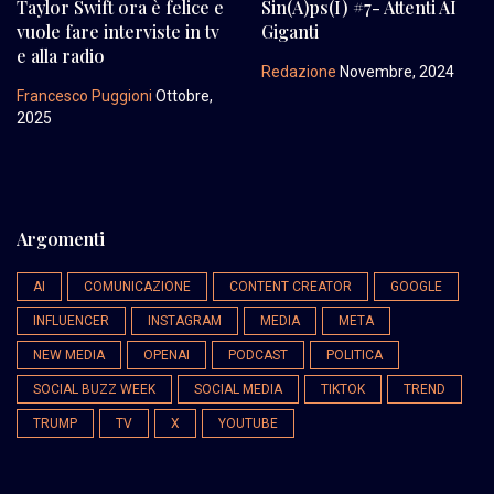
Taylor Swift ora è felice e
Sin(A)ps(I) #7- Attenti AI
vuole fare interviste in tv
Giganti
e alla radio
Redazione
Novembre, 2024
Francesco Puggioni
Ottobre,
2025
Argomenti
AI
COMUNICAZIONE
CONTENT CREATOR
GOOGLE
INFLUENCER
INSTAGRAM
MEDIA
META
NEW MEDIA
OPENAI
PODCAST
POLITICA
SOCIAL BUZZ WEEK
SOCIAL MEDIA
TIKTOK
TREND
TRUMP
TV
X
YOUTUBE