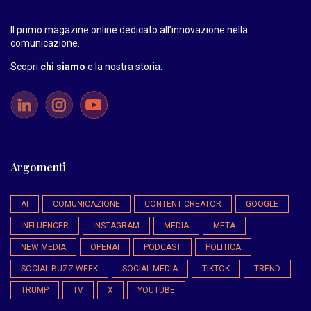
Il primo magazine online dedicato all’innovazione nella
comunicazione.
Scopri
chi siamo
e la nostra storia
.
Argomenti
AI
COMUNICAZIONE
CONTENT CREATOR
GOOGLE
INFLUENCER
INSTAGRAM
MEDIA
META
NEW MEDIA
OPENAI
PODCAST
POLITICA
SOCIAL BUZZ WEEK
SOCIAL MEDIA
TIKTOK
TREND
TRUMP
TV
X
YOUTUBE