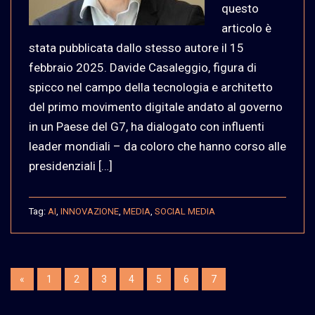
questo
articolo è
stata pubblicata dallo stesso autore il 15
febbraio 2025. Davide Casaleggio, figura di
spicco nel campo della tecnologia e architetto
del primo movimento digitale andato al governo
in un Paese del G7, ha dialogato con influenti
leader mondiali – da coloro che hanno corso alle
presidenziali […]
Tag:
AI
,
INNOVAZIONE
,
MEDIA
,
SOCIAL MEDIA
«
1
2
3
4
5
6
7