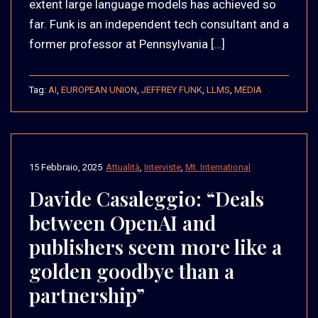
extent large language models has achieved so
far. Funk is an independent tech consultant and a
former professor at Pennsylvania […]
Tag:
AI
,
EUROPEAN UNION
,
JEFFREY FUNK
,
LLMS
,
MEDIA
15 Febbraio, 2025
Attualità
,
Interviste
,
Mt. International
Davide Casaleggio: “Deals
between OpenAI and
publishers seem more like a
golden goodbye than a
partnership”