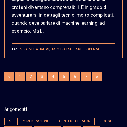
profani diventano comprensibili. È in grado di
avventurarsi in dettagli tecnici molto complicati,
quando deve parlare di machine learning, ad
esempio. Ma […]
Tag:
AI
,
GENERATIVE AI
,
JACOPO TAGLIABUE
,
OPENAI
«
1
2
3
4
5
6
7
»
Argomenti
AI
COMUNICAZIONE
CONTENT CREATOR
GOOGLE