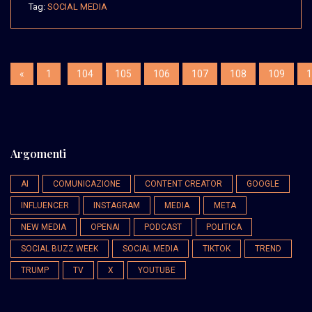
Tag:
SOCIAL MEDIA
«
1
104
105
106
107
108
109
1
Argomenti
AI
COMUNICAZIONE
CONTENT CREATOR
GOOGLE
INFLUENCER
INSTAGRAM
MEDIA
META
NEW MEDIA
OPENAI
PODCAST
POLITICA
SOCIAL BUZZ WEEK
SOCIAL MEDIA
TIKTOK
TREND
TRUMP
TV
X
YOUTUBE