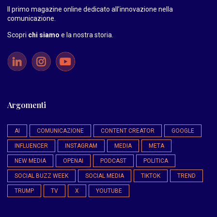
Il primo magazine online dedicato all’innovazione nella
comunicazione.
Scopri
chi siamo
e la nostra storia
.
Argomenti
AI
COMUNICAZIONE
CONTENT CREATOR
GOOGLE
INFLUENCER
INSTAGRAM
MEDIA
META
NEW MEDIA
OPENAI
PODCAST
POLITICA
SOCIAL BUZZ WEEK
SOCIAL MEDIA
TIKTOK
TREND
TRUMP
TV
X
YOUTUBE