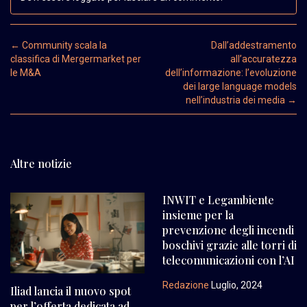
Post navigation
←
Community scala la
Dall’addestramento
classifica di Mergermarket per
all’accuratezza
le M&A
dell’informazione: l’evoluzione
dei large language models
nell’industria dei media
→
Altre notizie
INWIT e Legambiente
insieme per la
prevenzione degli incendi
boschivi grazie alle torri di
telecomunicazioni con l’AI
Redazione
Luglio, 2024
Iliad lancia il nuovo spot
per l’offerta dedicata ad