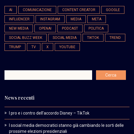
AI
COMUNICAZIONE
CONTENT CREATOR
GOOGLE
INFLUENCER
INSTAGRAM
MEDIA
META
NEW MEDIA
OPENAI
PODCAST
POLITICA
SOCIAL BUZZ WEEK
SOCIAL MEDIA
TIKTOK
TREND
TRUMP
TV
X
YOUTUBE
News recenti
I pro e i contro dell’accordo Disney – TikTok
I social media democratici stanno già cambiando le sorti delle
prossime elezioni presidenziali