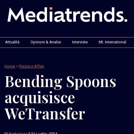
Attualità
Opinioni & Analisi
Interviste
Mt. International
Home
>
Piazza e Affari
Bending Spoons
acquisisce
WeTransfer
Di
Redazione
Il 31 Luglio, 2024