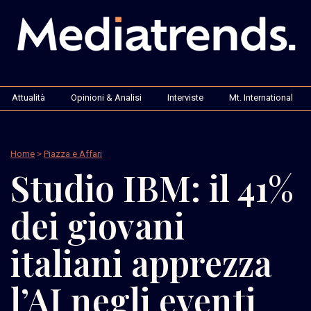
Attualità
Opinioni & Analisi
Interviste
Mt. International
Home
>
Piazza e Affari
Studio IBM: il 41%
dei giovani
italiani apprezza
l’AI negli eventi