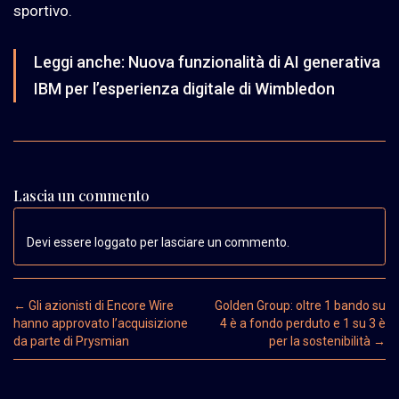
sportivo.
Leggi anche:
Nuova funzionalità di AI generativa
IBM per l’esperienza digitale di Wimbledon
Lascia un commento
Devi essere loggato per lasciare un commento.
Post navigation
←
Gli azionisti di Encore Wire
Golden Group: oltre 1 bando su
hanno approvato l’acquisizione
4 è a fondo perduto e 1 su 3 è
da parte di Prysmian
per la sostenibilità
→