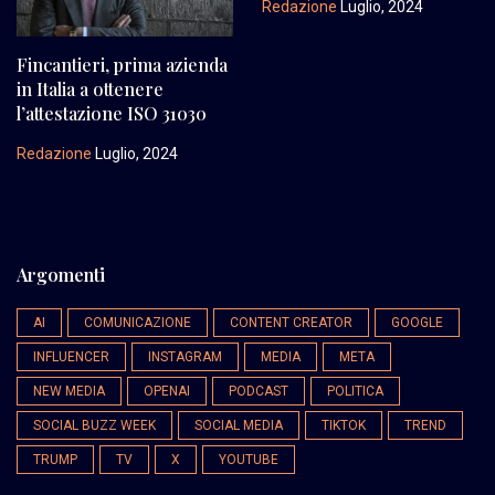
Redazione
Luglio, 2024
Fincantieri, prima azienda
in Italia a ottenere
l’attestazione ISO 31030
Redazione
Luglio, 2024
Argomenti
AI
COMUNICAZIONE
CONTENT CREATOR
GOOGLE
INFLUENCER
INSTAGRAM
MEDIA
META
NEW MEDIA
OPENAI
PODCAST
POLITICA
SOCIAL BUZZ WEEK
SOCIAL MEDIA
TIKTOK
TREND
TRUMP
TV
X
YOUTUBE