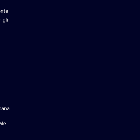
ente
 gli
cana.
ale