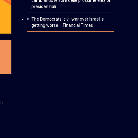
cambiando le sorti delle prossime elezioni
presidenziali
The Democrats’ civil war over Israel is
getting worse – Financial Times
li