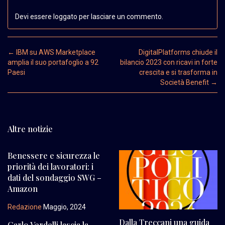
Devi essere loggato per lasciare un commento.
Post navigation
←
IBM su AWS Marketplace
DigitalPlatforms chiude il
amplia il suo portafoglio a 92
bilancio 2023 con ricavi in forte
Paesi
crescita e si trasforma in
Società Benefit
→
Altre notizie
Benessere e sicurezza le
priorità dei lavoratori: i
dati del sondaggio SWG –
Amazon
Redazione
Maggio, 2024
Dalla Treccani una guida
Carlo Verdelli lascia la