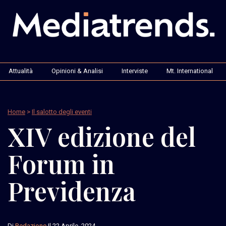
Attualità
Opinioni & Analisi
Interviste
Mt. International
Home
>
Il salotto degli eventi
XIV edizione del
Forum in
Previdenza
Di
Redazione
Il 22 Aprile, 2024