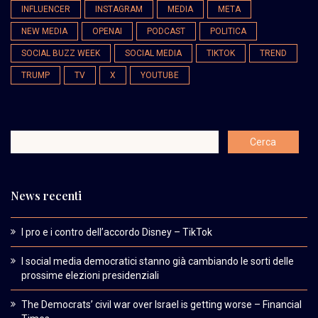
INFLUENCER
INSTAGRAM
MEDIA
META
NEW MEDIA
OPENAI
PODCAST
POLITICA
SOCIAL BUZZ WEEK
SOCIAL MEDIA
TIKTOK
TREND
TRUMP
TV
X
YOUTUBE
News recenti
I pro e i contro dell’accordo Disney – TikTok
I social media democratici stanno già cambiando le sorti delle
prossime elezioni presidenziali
The Democrats’ civil war over Israel is getting worse – Financial