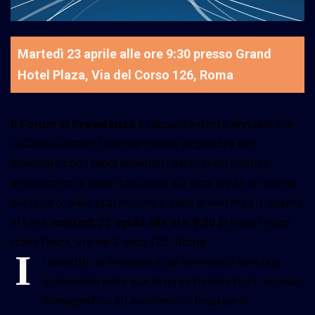
Martedì 23 aprile alle ore 9:30 presso Grand
Hotel Plaza, Via del Corso 126, Roma
Il Forum in Previdenza
è l’appuntamento annuale che
la Cassa Dottori Commercialisti organizza per
dialogare con i rappresentanti del mondo politico,
accademico e delle istituzioni sui temi legati al mondo
del lavoro, delle professioni e della previdenza. L’evento
si terrà
martedì 23 aprile alle ore 9:30
presso Grand
Hotel Plaza, Via del Corso 126, Roma.
I
l dibattito si svilupperà sui temi dello sviluppo
sostenibile nelle sue diverse declinazioni: sociale,
demografico ed economico-finanziario.