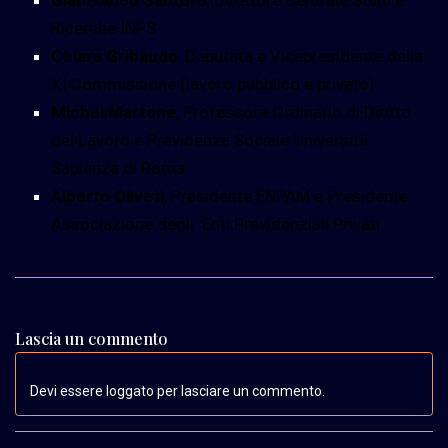
Ricerche INPS
Chiara Gribaudo
, Deputata e Vicepresidente della
XI Commissione (lavoro pubblico e privato)
Michel Martone
, Professore Ordinario di Diritto
del Lavoro e Previdenza Sociale Università
Sapienza di Roma
Alberto Oliveti
, Presidente ENPAM e Presidente
Associazione degli Enti Previdenziali Privati
Lascia un commento
Devi essere loggato per lasciare un commento.