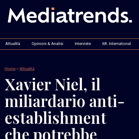
Attualità
Opinioni & Analisi
Interviste
Mt. International
Home
>
Attualità
Xavier Niel, il
miliardario anti-
establishment
che potrebbe