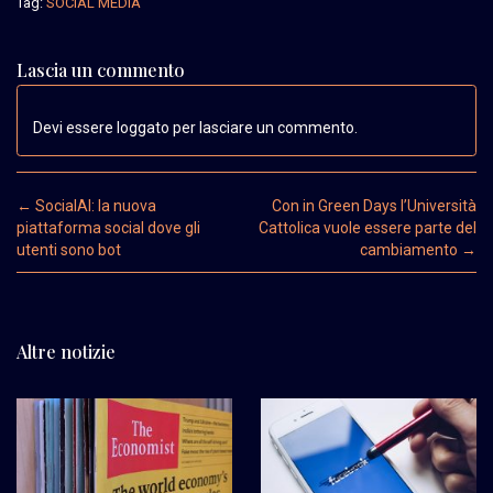
Tag:
SOCIAL MEDIA
Lascia un commento
Devi essere loggato per lasciare un commento.
Post navigation
←
SocialAI: la nuova
Con in Green Days l’Università
piattaforma social dove gli
Cattolica vuole essere parte del
utenti sono bot
cambiamento
→
Altre notizie