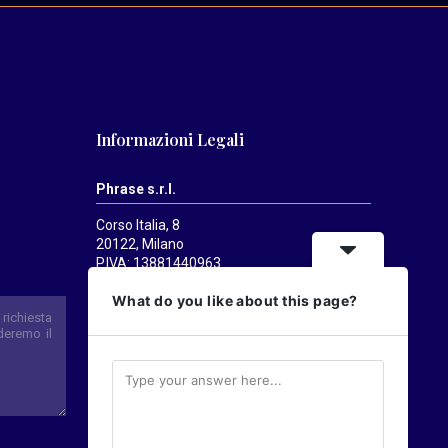
Informazioni Legali
Phrase s.r.l.
Corso Italia, 8
20122, Milano
P.IVA: 13881440963
Mediatrends
è una testata registrata
What do you like about this page?
presso il Tribunale di Milano il 21/07/2025.
Direttore responsabile:
Alessandro
Pavanati
Direttore editoriale:
Carlo Castorina