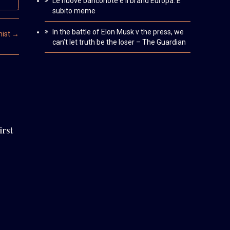
Le nuove banconote e il brand Europa. È
subito meme
In the battle of Elon Musk v the press, we
mist
→
can’t let truth be the loser – The Guardian
irst