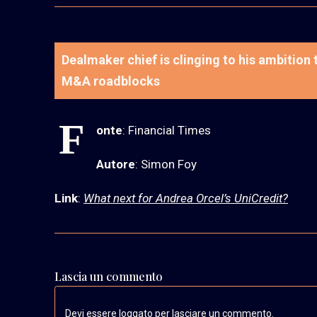
Dealmaker chief is clinging to his ambitio
M&A roadblocks
F
onte
: Financial Times
Autore
: Simon Foy
Link
:
What next for Andrea Orcel’s UniCredit?
Lascia un commento
Devi essere loggato per lasciare un commento.