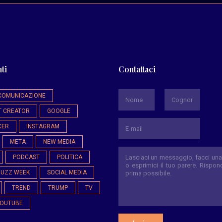
ti
Contattaci
*
COMUNICAZIONE
T CREATOR
GOOGLE
Nome
Cognome
CER
INSTAGRAM
META
NEW MEDIA
PODCAST
POLITICA
BUZZ WEEK
SOCIAL MEDIA
TREND
TRUMP
TV
OUTUBE