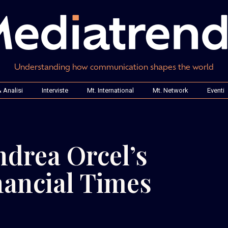
Understanding how communication shapes the world
 Analisi
Interviste
Mt. International
Mt. Network
Eventi
ndrea Orcel’s
nancial Times