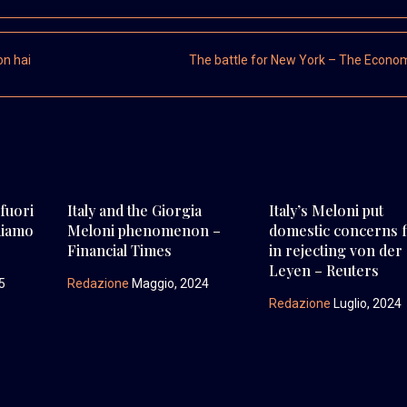
on hai
The battle for New York – The Econo
 fuori
Italy and the Giorgia
Italy’s Meloni put
ediamo
Meloni phenomenon –
domestic concerns f
Financial Times
in rejecting von der
Leyen – Reuters
5
Redazione
Maggio, 2024
Redazione
Luglio, 2024