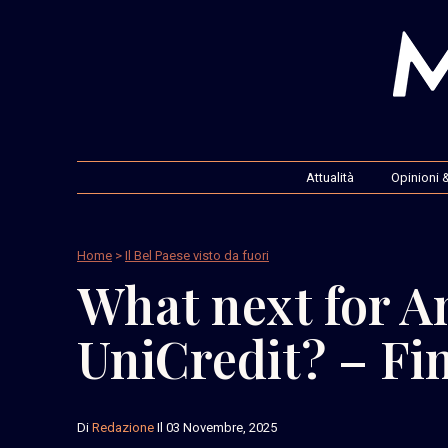
Attualità
Opinioni &
Home
>
Il Bel Paese visto da fuori
What next for A
UniCredit? – Fi
Di
Redazione
Il 03 Novembre, 2025