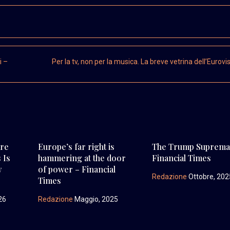
i –
Per la tv, non per la musica. La breve vetrina dell’Eurovi
Are
Europe’s far right is
The Trump Suprema
 Is
hammering at the door
Financial Times
w
of power – Financial
Redazione
Ottobre, 202
Times
26
Redazione
Maggio, 2025