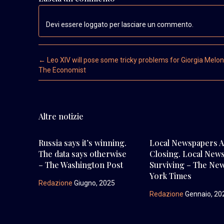
Devi essere loggato per lasciare un commento.
Post navigation
←
Leo XIV will pose some tricky problems for Giorgia Melon
The Economist
Altre notizie
Russia says it’s winning.
Local Newspapers 
The data says otherwise
Closing. Local News
– The Washington Post
Surviving – The Ne
York Times
Redazione
Giugno, 2025
Redazione
Gennaio, 20