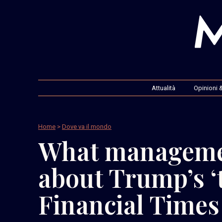
Attualità
Opinioni &
Home
>
Dove va il mondo
What managemen
about Trump’s ‘t
Financial Times