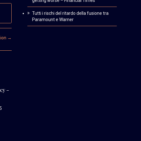
getting worse – Financial Times
Tutti i rischi del ritardo della fusione tra
Paramount e Warner
sion
→
cy –
5