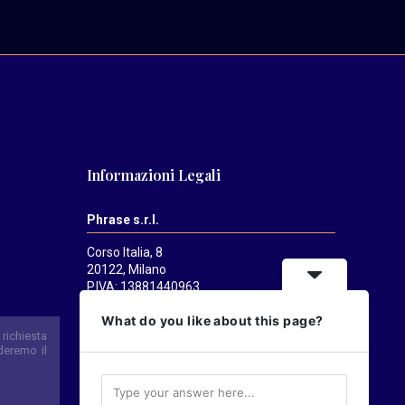
Informazioni Legali
Phrase s.r.l.
Corso Italia, 8
20122, Milano
P.IVA: 13881440963
Mediatrends
è una testata registrata
What do you like about this page?
presso il Tribunale di Milano il 21/07/2025.
Direttore responsabile:
Alessandro
Pavanati
Direttore editoriale:
Carlo Castorina