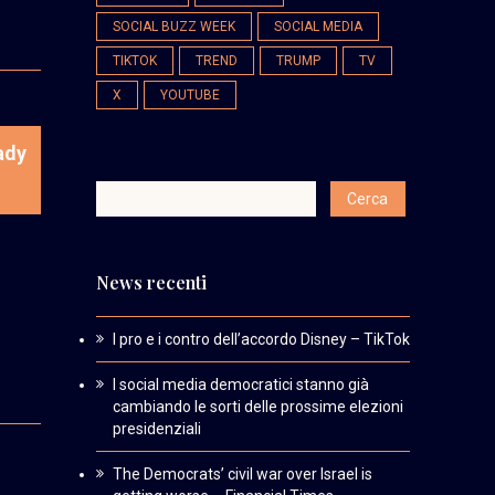
SOCIAL BUZZ WEEK
SOCIAL MEDIA
TIKTOK
TREND
TRUMP
TV
X
YOUTUBE
ady
News recenti
I pro e i contro dell’accordo Disney – TikTok
I social media democratici stanno già
cambiando le sorti delle prossime elezioni
presidenziali
The Democrats’ civil war over Israel is