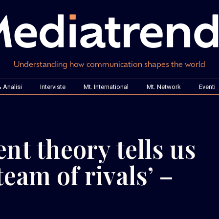
Understanding how communication shapes the world
 Analisi
Interviste
Mt. International
Mt. Network
Eventi
t theory tells us
eam of rivals’ –