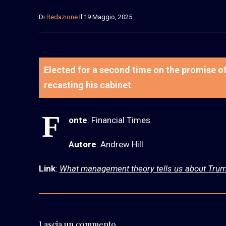
Di
Redazione
Il 19 Maggio, 2025
Elected for a second time on the promise o
recasting his cabinet
F
onte
: Financial Times
Autore
: Andrew Hill
Link
:
What management theory tells us about Trump’
Lascia un commento