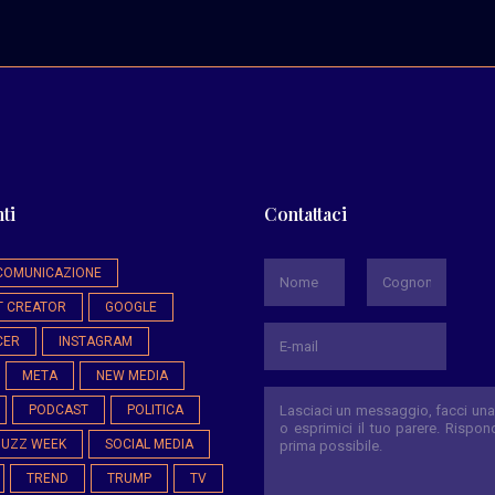
ti
Contattaci
*
COMUNICAZIONE
T CREATOR
GOOGLE
Nome
Cognome
CER
INSTAGRAM
META
NEW MEDIA
PODCAST
POLITICA
BUZZ WEEK
SOCIAL MEDIA
TREND
TRUMP
TV