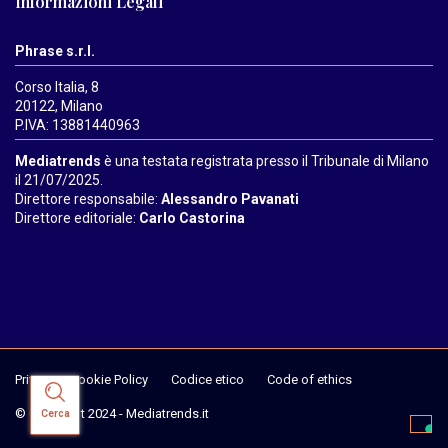
Informazioni Legali
Phrase s.r.l.
Corso Italia, 8
20122, Milano
P.IVA: 13881440963
Mediatrends
è una testata registrata presso il Tribunale di Milano
il 21/07/2025.
Direttore responsabile:
Alessandro Pavanati
Direttore editoriale:
Carlo Castorina
Privacy & Cookie Policy
Codice etico
Code of ethics
© Copyright 2024 - Mediatrends.it
Cerca