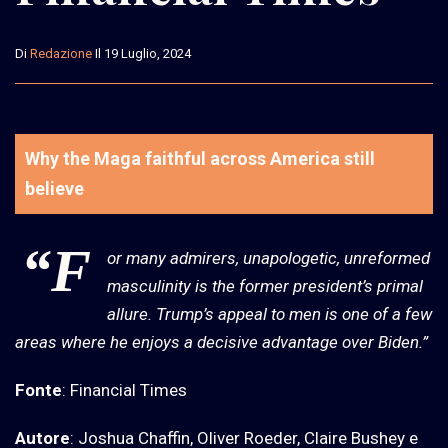
Di
Redazione
Il 19 Luglio, 2024
Why the Maga faithful across America still
believe
“F
or many admirers, unapologetic, unreformed
masculinity is the former president’s primal
allure. Trump’s appeal to men is one of a few
areas where he enjoys a decisive advantage over Biden.”
Fonte
: Financial Times
Autore
: Joshua Chaffin, Oliver Roeder, Claire Bushey e