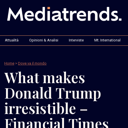
Attualità
Opinioni & Analisi
Interviste
Mt. International
Home
>
Dove va il mondo
What makes
Donald Trump
irresistible –
Financial Times