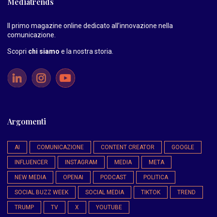
Mediatrends
Il primo magazine online dedicato all’innovazione nella
comunicazione.
Scopri
chi siamo
e la nostra storia
.
Argomenti
AI
COMUNICAZIONE
CONTENT CREATOR
GOOGLE
INFLUENCER
INSTAGRAM
MEDIA
META
NEW MEDIA
OPENAI
PODCAST
POLITICA
SOCIAL BUZZ WEEK
SOCIAL MEDIA
TIKTOK
TREND
TRUMP
TV
X
YOUTUBE