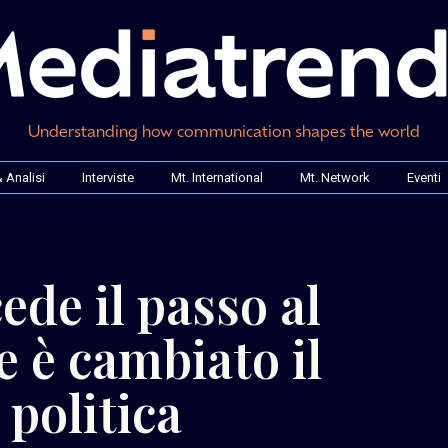
Understanding how communication shapes the world
 Analisi
Interviste
Mt. International
Mt. Network
Eventi
cede il passo al
e è cambiato il
 politica