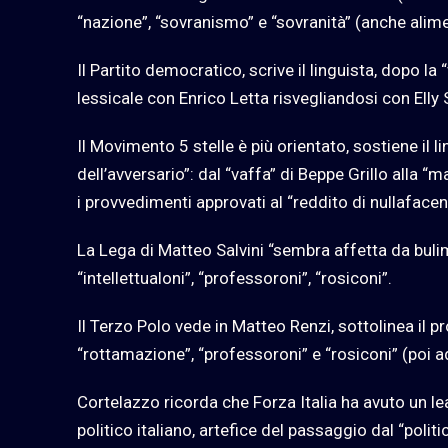
“nazione”, “sovranismo” e “sovranità” (anche alim
Il Partito democratico, scrive il linguista, dopo la 
lessicale con Enrico Letta risvegliandosi con Elly 
Il Movimento 5 stelle è più orientato, sostiene il l
dell’avversario”: dal “vaffa” di Beppe Grillo alla
i provvedimenti approvati al “reddito di nullafacen
La Lega di Matteo Salvini “sembra affetta da bulim
“intellettualoni”, “professoroni”, “rosiconi”.
Il Terzo Polo vede in Matteo Renzi, sottolinea il 
“rottamazione”, “professoroni” e “rosiconi” (poi ad
Cortelazzo ricorda che Forza Italia ha avuto un l
politico italiano, artefice del passaggio dal “pol