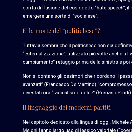
con la diffusione del cosiddetto “hate speech”, il r
emergere una sorta di “socialese”.
E’ la morte del “politichese”?
Tuttavia sembra che il politichese non sia definit
“esternalizzazione”, utilizzato più volte anche a li
cambiamento” retaggio prima della sinistra e poi 
Non si contano gli ossimori che ricordano il pass
avanzati” (Francesco De Martino) “compromesso sto
diventati ora “radicalismo dolce” (Romano Prodi)
Il linguaggio dei moderni partiti
Nel capitolo dedicato alla lingua di oggi, Michele A
Meloni fanno largo uso di lessico valoriale (“coere