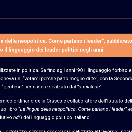
ua della neopolitica. Come parlano i leader", pubblicat
 il linguaggio dei leader politici negli anni
izzate in politica. Se fino agli anni ’90 il linguaggio forbito e
poneva un: “votami perché parlo meglio di te”, con la Second
al “gentese” per essere scalzato dal “socialese”
mico ordinario della Crusca e collaboratore dell’Istituto del
uo libro “
La lingua della neopolitica. Come parlano i leader
”
e
olutivo
ndr
) del linguaggio politico italiano.
 Cortelazzo, sembra essersi radicalizzato attraverso i socia