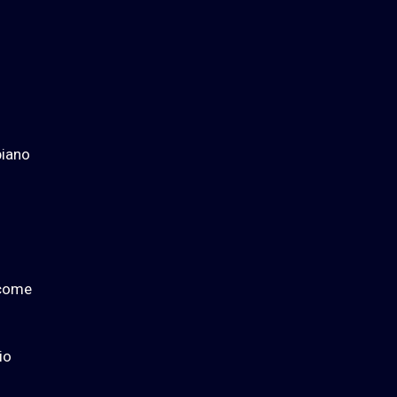
biano
 come
io