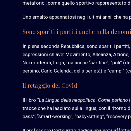
metaforici, come quello sportivo rappresentato d
Uno smalto appannatosi negli ultimi anni, che ha p
Sono spariti i partiti anche nella denom
In piena seconda Repubblica, sono spariti i partit
espressioni chiave: Movimento, Alleanza, Azione, Ital
Noi moderati, Lega; ma anche “sardine”, “poli” (de
persino, Carlo Calenda, della serietà) e “campi” (
Il retaggio del Covid
Il libro “
La Lingua della neopolitica. Come parlano i
tracce che ha lasciato sulla lingua, con il ritorno 
pass”, “smart-working”, “baby-sitting”, “recovery pl
Il professore Cortelazzo dedica una nota affettuos