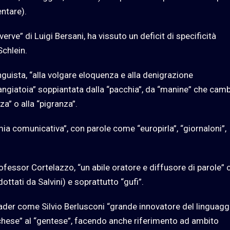
entare).
“verve” di Luigi Bersani, ha vissuto un deficit di specificità
Schlein.
inguista, “alla volgare eloquenza e alla denigrazione
 “mangiatoia” soppiantata dalla “pacchia”, da “manine” che cam
za” o alla “pigranza”.
ia comunicativa”, con parole come “europirla”, “giornaloni”,
professor Cortelazzo, “un abile oratore e diffusore di parole”
ottati da Salvini) e soprattutto “gufi”.
eader come Silvio Berlusconi “grande innovatore del linguagg
itichese” al “gentese”, facendo anche riferimento ad ambito