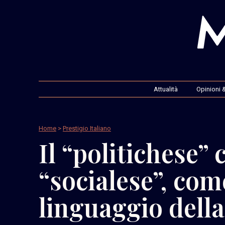
Attualità
Opinioni &
Home
>
Prestigio Italiano
Il “politichese” 
“socialese”, com
linguaggio della