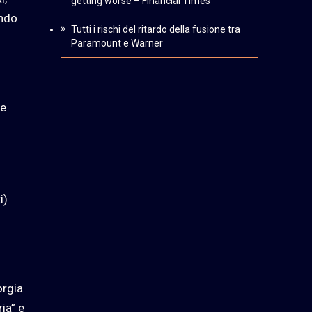
getting worse – Financial Times
endo
Tutti i rischi del ritardo della fusione tra
Paramount e Warner
ne
i)
orgia
ia” e