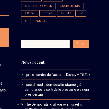
SOCIAL BUZZ WEEK
SOCIAL MEDIA
TIKTOK
TREND
TRUMP
TV
X
YOUTUBE
o
News recenti
a
I pro e i contro dell’accordo Disney – TikTok
la
I social media democratici stanno già
dito
cambiando le sorti delle prossime elezioni
presidenziali
The Democrats’ civil war over Israel is
l,