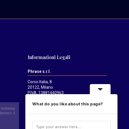
Informazioni Legali
Phrase s.r.l.
Corso Italia, 8
20122, Milano
P.IVA: 13881440963
Mediatrends
è una testata registrata
What do you like about this page?
presso il Tribunale di Milano il 21/07/2025.
Direttore responsabile:
Alessandro
Pavanati
Direttore editoriale:
Carlo Castorina