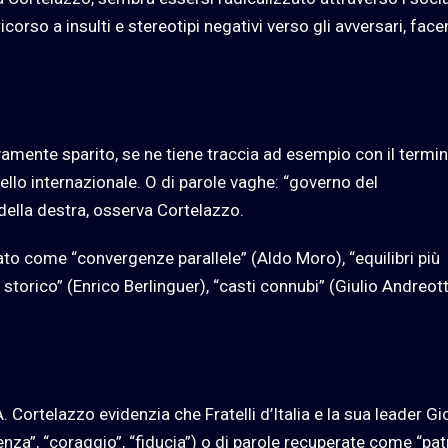
icorso a insulti e stereotipi negativi verso gli avversari, fac
ivamente sparito, se ne tiene traccia ad esempio con il termi
vello internazionale. O di parole vaghe: “governo del
della destra, osserva Cortelazzo.
ato come “convergenze parallele” (Aldo Moro), “equilibri più
rico” (Enrico Berlinguer), “casti connubi” (Giulio Andreott
.
. Cortelazzo evidenzia che Fratelli d’Italia e la sua leader Gi
nza”, “coraggio”, “fiducia”) o di parole recuperate come “patr