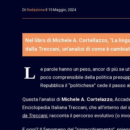
Di
Redazione
Il 15 Maggio, 2024
Nel libro di Michele A. Cortellazzo, "La ling
dalla Treccani, un’analisi di come è cambiato
L
e parole hanno un peso, ancor di più se util
poco comprensibile della politica presup
Repubblica il “politichese” cede il passo 
Questa l’analisi di
Michele A. Cortelazzo
, Accade
Enciclopedia Italiana Treccani, che all’interno del s
da
Treccani
, racconta il percorso evolutivo (o inv
E oggi? Il fenomeno del “rispecchiamento”, spiega