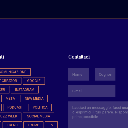
ti
Contattaci
*
COMUNICAZIONE
T CREATOR
GOOGLE
Nome
Cognome
CER
INSTAGRAM
META
NEW MEDIA
PODCAST
POLITICA
BUZZ WEEK
SOCIAL MEDIA
TREND
TRUMP
TV