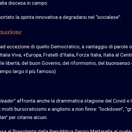
alla discesa in campo.
ortato la spinta innovativa a degradarsi nel “socialese”.
inazione
i, ad eccezione di quello Democratico, a vantaggio di parole o
ia Viva, +Europa, Fratelli d’Italia, Forza Italia, Italia al Cent
lle libertà, del buon Governo, del riformismo, del buonsenso 
campo largo il più famoso).
 leader
” affronta anche la drammatica stagione del Covid e 
di molti burocraticismi e anglismi a non finire: “lockdown”, “g
an” per citarne alcuni.
a al Presidente della Repubblica Sergio Mattarella al quale 