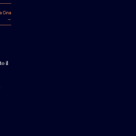
la Cina
→
to il
e
4