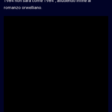
1984 non sarà come 1984
”
, alludendo infine al
romanzo orwelliano.