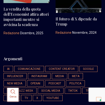
La vendita della quota
dell’Economist attira attori
Il futuro di X dipende da
importanti mentre si
Trump
avvicina la scadenza
Redazione
Novembre, 2024
Redazione
Dicembre, 2025
Argomenti
AI
COMUNICAZIONE
CONTENT CREATOR
GOOGLE
INFLUENCER
INSTAGRAM
MEDIA
META
NEW MEDIA
OPENAI
PODCAST
POLITICA
SOCIAL BUZZ WEEK
SOCIAL MEDIA
TIKTOK
TREND
Cerca
TRUMP
TV
X
YOUTUBE