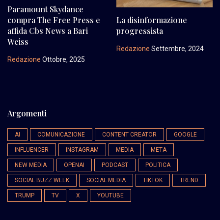
Paramount Skydance
compra The Free Press e
La disinformazione
affida Cbs News a Bari
progressista
Weiss
Redazione
Settembre, 2024
Redazione
Ottobre, 2025
Argomenti
AI
COMUNICAZIONE
CONTENT CREATOR
GOOGLE
INFLUENCER
INSTAGRAM
MEDIA
META
NEW MEDIA
OPENAI
PODCAST
POLITICA
SOCIAL BUZZ WEEK
SOCIAL MEDIA
TIKTOK
TREND
TRUMP
TV
X
YOUTUBE